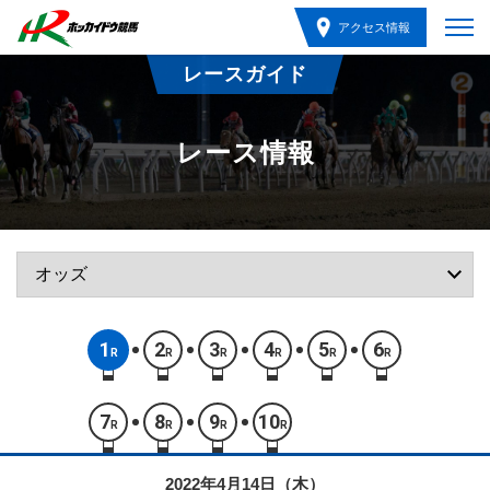
アクセス情報
レースガイド
レース情報
1
2
3
4
5
6
R
R
R
R
R
R
7
8
9
10
R
R
R
R
2022年4月14日（木）