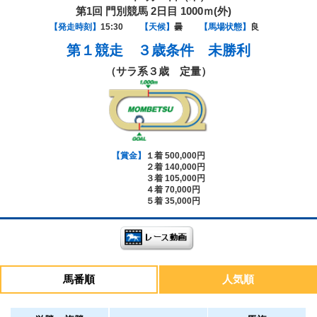
第1回 門別競馬 2日目 1000ｍ(外)
【発走時刻】
15:30
【天候】
曇
【馬場状態】
良
第１競走
３歳条件 未勝利
（サラ系３歳 定量）
【賞金】
１着 500,000円
２着 140,000円
３着 105,000円
４着 70,000円
５着 35,000円
馬番順
人気順