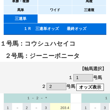
単勝・複勝
馬複
馬単
ワイド
三連複
三連単
１Ｒ 三連単オッズ 最終オッズ
１号馬：コウシュハセイコ
２号馬：ジーニーボニータ
【軸馬選択】
１
号馬
２
号馬
オッズ表示
１ － ２ － ＊
１ 
1
－
2
－
3
203.4
1
－
3