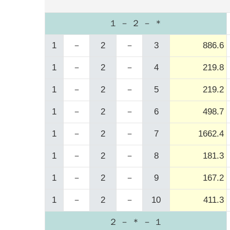
１ － ２ － ＊
1
－
2
－
3
886.6
1
－
2
－
4
219.8
1
－
2
－
5
219.2
1
－
2
－
6
498.7
1
－
2
－
7
1662.4
1
－
2
－
8
181.3
1
－
2
－
9
167.2
1
－
2
－
10
411.3
２ － ＊ － １