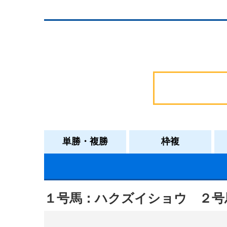
単勝・複勝
枠複
１号馬：ハクズイショウ
２号