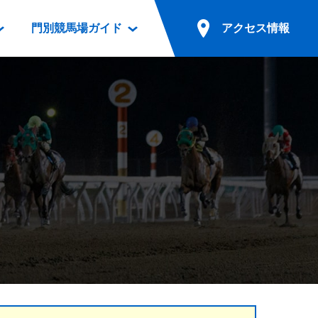
門別競馬場ガイド
アクセス情報
情報
票案内
ファンルーム
アクセス情報
電話・インターネット投票
競馬用語集
お車でのご来場
別表ダウンロード
場外発売所
無料送迎バスでのご来場
ギスカン
実況・テレホンサービス
公共の交通機関でのご来場
カレンダー
発売・払戻
ドカフェ
競走体系図
リオンシリーズ競走
発売情報(PDF)
の発売情報