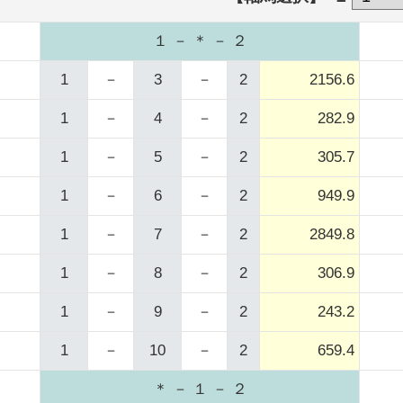
１ － ＊ － ２
1
－
3
－
2
2156.6
1
－
4
－
2
282.9
1
－
5
－
2
305.7
1
－
6
－
2
949.9
1
－
7
－
2
2849.8
1
－
8
－
2
306.9
1
－
9
－
2
243.2
1
－
10
－
2
659.4
＊ － １ － ２