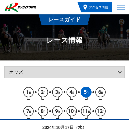
アクセス情報
レースガイド
レース情報
1
2
3
4
5
6
R
R
R
R
R
R
7
8
9
10
11
12
R
R
R
R
R
R
2024年10月17日（木）