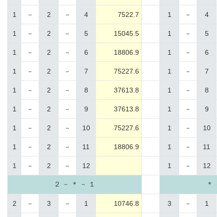
1
－
2
－
4
7522.7
1
－
4
1
－
2
－
5
15045.5
1
－
5
1
－
2
－
6
18806.9
1
－
6
1
－
2
－
7
75227.6
1
－
7
1
－
2
－
8
37613.8
1
－
8
1
－
2
－
9
37613.8
1
－
9
1
－
2
－
10
75227.6
1
－
10
1
－
2
－
11
18806.9
1
－
11
1
－
2
－
12
1
－
12
２ － ＊ － １
＊ 
2
－
3
－
1
10746.8
3
－
1