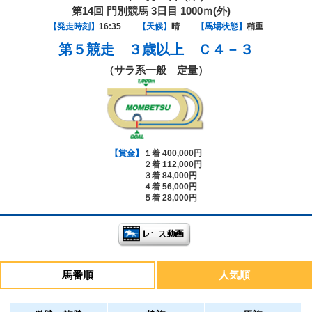
第14回 門別競馬 3日目 1000ｍ(外)
【発走時刻】
16:35
【天候】
晴
【馬場状態】
稍重
第５競走
３歳以上 Ｃ４－３
（サラ系一般 定量）
【賞金】
１着 400,000円
２着 112,000円
３着 84,000円
４着 56,000円
５着 28,000円
馬番順
人気順