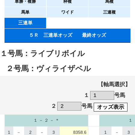
単勝・複勝
枠複
馬複
馬単
ワイド
三連複
三連単
５Ｒ 三連単オッズ 最終オッズ
１号馬：ライブリボイル
２号馬：ヴィライザベル
【軸馬選択】
１
号馬
２
号馬
オッズ表示
１ － ２ － ＊
１ 
1
－
2
－
3
8358.6
1
－
3