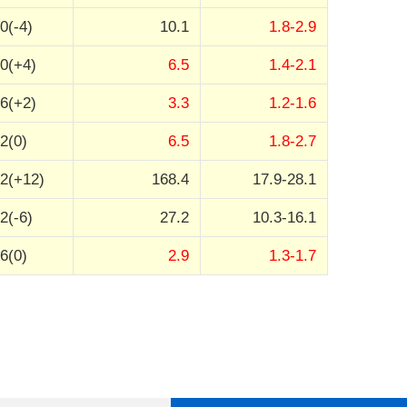
0(-4)
10.1
1.8-2.9
0(+4)
6.5
1.4-2.1
6(+2)
3.3
1.2-1.6
2(0)
6.5
1.8-2.7
2(+12)
168.4
17.9-28.1
2(-6)
27.2
10.3-16.1
6(0)
2.9
1.3-1.7