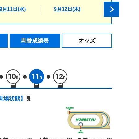
9月11日(水)
9月12日(木)
馬番成績表
オッズ
10
11
12
R
R
R
馬場状態】
良