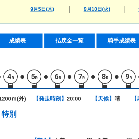
9月5日(木)
9月10日(火)
成績表
払戻金一覧
騎手成績表
4
5
6
7
8
9
R
R
R
R
R
R
1200ｍ(外)
【発走時刻】
20:00
【天候】
晴
【
り特別