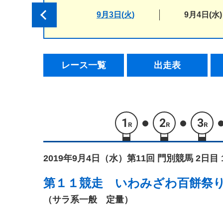
9月3日(火)
9月4日(水)
レース一覧
出走表
1
2
3
R
R
R
2019年9月4日（水）
第11回 門別競馬 2日目 
第１１競走
いわみざわ百餅祭
（サラ系一般 定量）