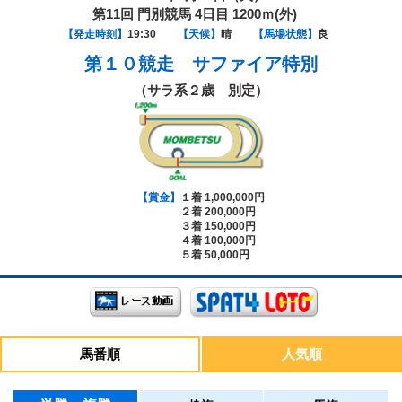
第11回 門別競馬 4日目 1200ｍ(外)
【発走時刻】
19:30
【天候】
晴
【馬場状態】
良
第１０競走
サファイア特別
（サラ系２歳 別定）
【賞金】
１着 1,000,000円
２着 200,000円
３着 150,000円
４着 100,000円
５着 50,000円
馬番順
人気順