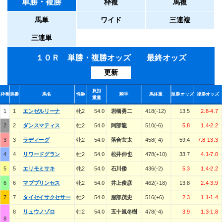
単勝・複勝
枠複
馬複
馬単
ワイド
三連複
三連単
１０Ｒ 単勝・複勝オッズ 最終オッズ
更新
負担
枠番
馬番
馬名
性齢
騎手
馬体重
単勝オッズ
複勝オッズ
重量
1
1
エンゼルリーナ
牝2
54.0
岩橋勇二
418(-12)
13.5
2.8-4.7
2
2
ダンスマティス
牡2
54.0
阿部龍
510(-6)
5.8
1.4-2.2
3
3
ラディーグ
牝2
54.0
落合玄太
458(-4)
59.4
7.8-13.3
4
4
リワードグラン
牡2
54.0
松井伸也
478(+10)
33.7
4.1-7.0
5
5
エリモミサキ
牝2
54.0
石川倭
436(-2)
5.3
1.4-2.2
6
6
マブプリンセス
牝2
54.0
井上俊彦
462(+18)
13.8
2.4-3.9
7
7
タイセイサクセサー
牡2
54.0
服部茂史
516(+6)
2.3
1.1-1.4
8
リュウノゾロ
牡2
54.0
五十嵐冬樹
478(-4)
3.9
1.3-1.8
8