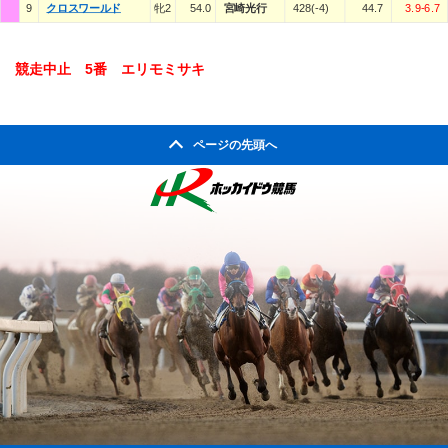
9
クロスワールド
牝2
54.0
宮崎光行
428(-4)
44.7
3.9-6.7
競走中止 5番 エリモミサキ
ページの先頭へ