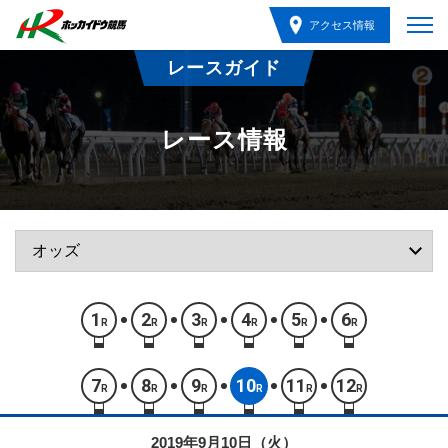
アクセス情報
レースガイド
レース情報
1
2
3
4
5
6
R
R
R
R
R
R
7
8
9
10
11
12
R
R
R
R
R
R
2019年9月10日（火）