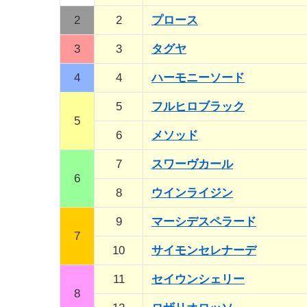
2
2
プロース
3
3
タグヤ
4
4
ハーモニーソード
5
フルヒロブラック
5
6
メソッド
7
スワーヴカール
6
8
ウインライジン
9
マーシデスペラード
7
10
サイモンセレナーデ
11
セイウンシェリー
8