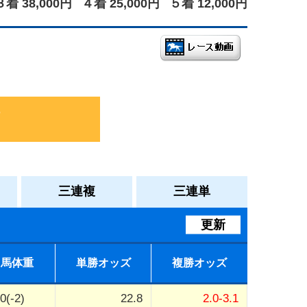
３着 38,000円
４着 25,000円
５着 12,000円
三連複
三連単
更新
馬体重
単勝オッズ
複勝オッズ
0(-2)
22.8
2.0-3.1