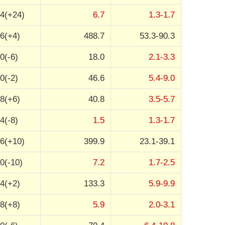
4(+24)
6.7
1.3-1.7
6(+4)
488.7
53.3-90.3
0(-6)
18.0
2.1-3.3
0(-2)
46.6
5.4-9.0
8(+6)
40.8
3.5-5.7
4(-8)
1.5
1.3-1.7
6(+10)
399.9
23.1-39.1
0(-10)
7.2
1.7-2.5
4(+2)
133.3
5.9-9.9
8(+8)
5.9
2.0-3.1