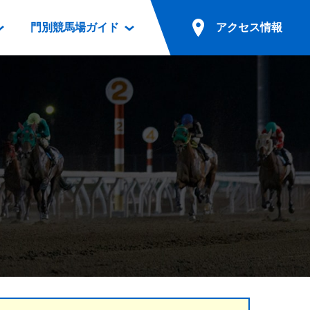
門別競馬場ガイド
アクセス情報
情報
票案内
ファンルーム
アクセス情報
電話・インターネット投票
競馬用語集
お車でのご来場
別表ダウンロード
場外発売所
無料送迎バスでのご来場
ギスカン
実況・テレホンサービス
公共の交通機関でのご来場
カレンダー
発売・払戻
ドカフェ
競走体系図
リオンシリーズ競走
発売情報(PDF)
の発売情報