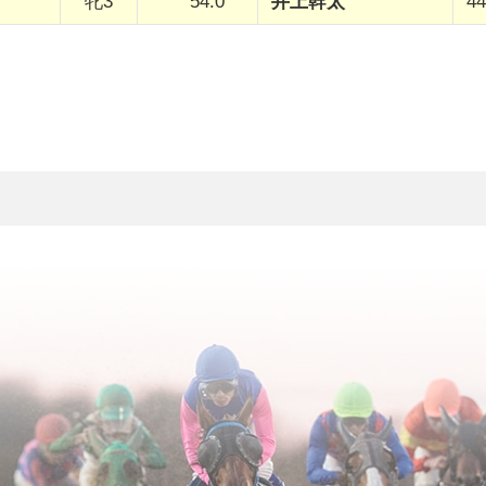
牝3
54.0
井上幹太
44