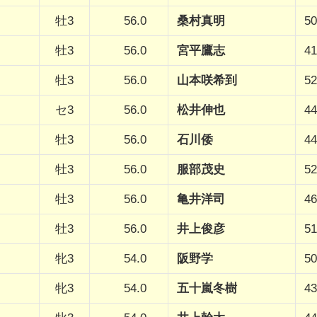
牡3
56.0
桑村真明
50
牡3
56.0
宮平鷹志
41
牡3
56.0
山本咲希到
52
セ3
56.0
松井伸也
44
牡3
56.0
石川倭
44
牡3
56.0
服部茂史
52
牡3
56.0
亀井洋司
46
牡3
56.0
井上俊彦
51
牝3
54.0
阪野学
50
牝3
54.0
五十嵐冬樹
43