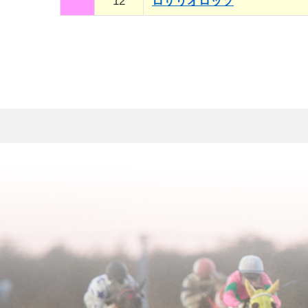
12
ロザリオロッソ