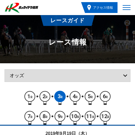
アクセス情報
レースガイド
レース情報
1
2
3
4
5
6
R
R
R
R
R
R
7
8
9
10
11
12
R
R
R
R
R
R
2019年9月19日（木）