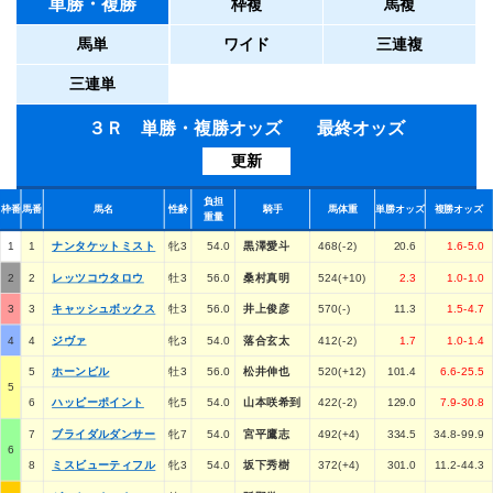
単勝・複勝
枠複
馬複
馬単
ワイド
三連複
三連単
３Ｒ 単勝・複勝オッズ 最終オッズ
更新
負担
枠番
馬番
馬名
性齢
騎手
馬体重
単勝オッズ
複勝オッズ
重量
1
1
ナンタケットミスト
牝3
54.0
黒澤愛斗
468(-2)
20.6
1.6-5.0
2
2
レッツコウタロウ
牡3
56.0
桑村真明
524(+10)
2.3
1.0-1.0
3
3
キャッシュボックス
牡3
56.0
井上俊彦
570(-)
11.3
1.5-4.7
4
4
ジヴァ
牝3
54.0
落合玄太
412(-2)
1.7
1.0-1.4
5
ホーンビル
牡3
56.0
松井伸也
520(+12)
101.4
6.6-25.5
5
6
ハッピーポイント
牝5
54.0
山本咲希到
422(-2)
129.0
7.9-30.8
7
ブライダルダンサー
牝7
54.0
宮平鷹志
492(+4)
334.5
34.8-99.9
6
8
ミスビューティフル
牝3
54.0
坂下秀樹
372(+4)
301.0
11.2-44.3