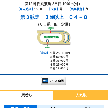
第12回 門別競馬 3日目 1000ｍ(外)
【発走時刻】
15:30
【天候】
曇
【馬場状態】
良
第３競走
３歳以上 Ｃ４－８
（サラ系一般 定量）
【賞金】
１着 250,000円
２着 50,000円
３着 38,000円
４着 25,000円
５着 12,000円
馬番順
人気順