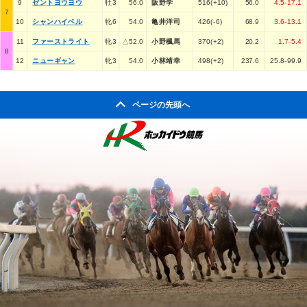
9
ゼントヨウヨウ
牡3
56.0
阪野学
516(+10)
56.0
4.5-17.1
7
10
シャンハイベル
牝6
54.0
亀井洋司
426(-6)
68.9
3.6-13.1
11
ファーストライト
牝3
△52.0
小野楓馬
370(+2)
20.2
1.7-5.4
8
12
ニューギャン
牝3
54.0
小林靖幸
498(+2)
237.6
25.8-99.9
ページの先頭へ