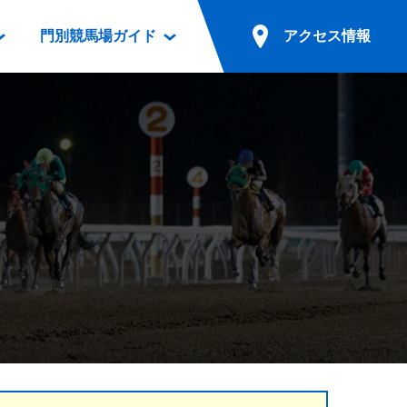
門別競馬場ガイド
アクセス情報
情報
票案内
ファンルーム
アクセス情報
電話・インターネット投票
競馬用語集
お車でのご来場
別表ダウンロード
場外発売所
無料送迎バスでのご来場
ギスカン
実況・テレホンサービス
公共の交通機関でのご来場
カレンダー
発売・払戻
ドカフェ
競走体系図
リオンシリーズ競走
発売情報(PDF)
の発売情報