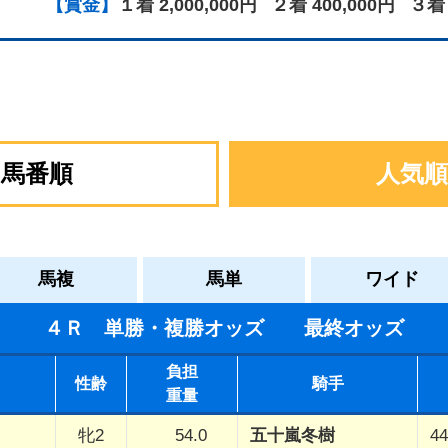
【賞金】
１着 2,000,000円
２着 400,000円
３着 
馬番順
人気順
馬複
馬単
ワイド
４Ｒ 単勝・複勝オッズ 最終オッズ
負担
性齢
騎手
重量
牝2
54.0
五十嵐冬樹
44