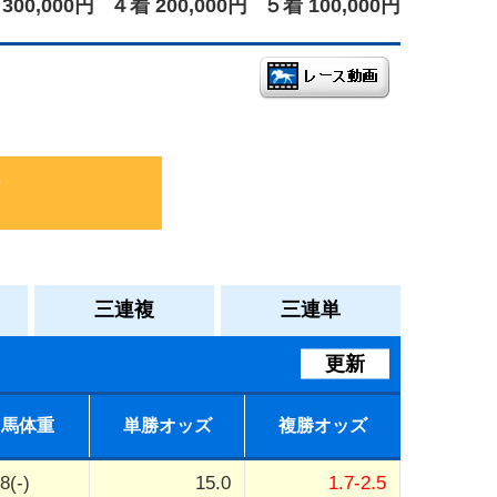
300,000円
４着 200,000円
５着 100,000円
三連複
三連単
更新
馬体重
単勝オッズ
複勝オッズ
8(-)
15.0
1.7-2.5