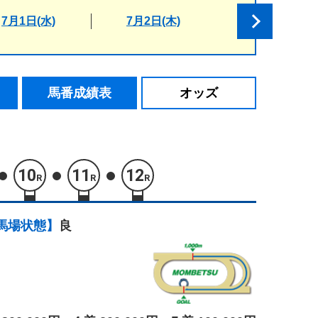
7月1日(水)
7月2日(木)
馬番成績表
オッズ
10
11
12
R
R
R
馬場状態】
良