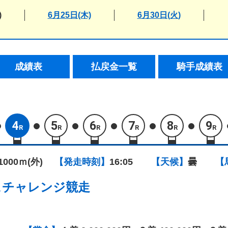
)
6月25日(木)
6月30日(火)
成績表
払戻金一覧
騎手成績表
4
5
6
7
8
9
R
R
R
R
R
R
1000ｍ(外)
【発走時刻】
16:05
【天候】
曇
【
ュチャレンジ競走