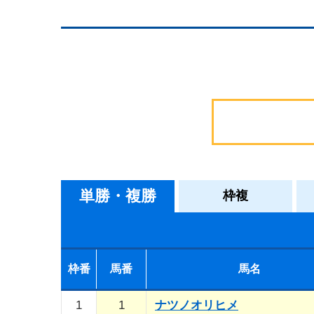
単勝・複勝
枠複
枠番
馬番
馬名
1
1
ナツノオリヒメ