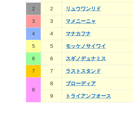
2
2
リュウワンリド
3
3
マメニーニャ
4
4
マナカフナ
5
5
モッケノサイワイ
6
6
スギノデュナミス
7
7
ラストスタンド
8
ブローディア
8
9
トライアンフオース