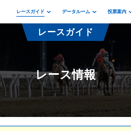
レースガイド
データルーム
投票案内
データルーム
レース情報
映像コンテンツ
門別競馬場情報
過去開催
投
レースガイド
騎手・調教師紹介
レース一覧
重賞競走VTR
門別競馬場グルメ
番組・級
騎手・調教師成績
出走表
重賞競走参考VTR
とねっこジン
開催日程
能力検査成績
成績表
レースダイジェスト
いずみ食堂
開催
レース情報
坂路調教映像
払戻金一覧
新馬ダイジェスト
ルンビニフー
重賞
遠征馬情報
騎手成績表
勝馬屋
スタ
馬主服紹介
馬番成績表
発売情報
番組編成要領
オッズ
道内の
道外