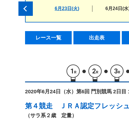
6月23日(火)
6月24日(水
レース一覧
出走表
1
2
3
R
R
R
2020年6月24日（水）
第6回 門別競馬 2日目 
第４競走
ＪＲＡ認定フレッシ
（サラ系２歳 定量）