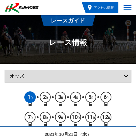
アクセス情報
レースガイド
レース情報
1
2
3
4
5
6
R
R
R
R
R
R
7
8
9
10
11
12
R
R
R
R
R
R
2021年10月21日（木）