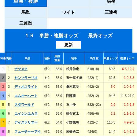
単勝・複勝
馬複
馬単
ワイド
三連複
三連単
１Ｒ 単勝・複勝オッズ 最終オッズ
更新
負担
枠番
馬番
馬名
性齢
騎手
馬体重
単勝オッズ
複勝オッズ
重量
1
1
ナツメク
牡2
55.0
松井伸也
518(+8)
59.3
6.5-12.4
2
2
センソラーリオ
セ2
55.0
五十嵐冬樹
422(-4)
32.5
1.9-3.3
3
3
ディオスライト
牡2
55.0
桑村真明
492(+2)
3.0
1.0-1.4
4
4
エムオーハート
牡2
55.0
阿部龍
452(+2)
94.6
11.5-21.9
5
5
スダワールド
牡2
55.0
石川倭
532(+22)
2.9
1.2-1.8
6
6
エイシンユカラ
牡2
55.0
落合玄太
456(+6)
2.2
1.1-1.6
7
7
アイスラリマー
牝2
54.0
小野楓馬
412(-6)
115.3
4.9-9.3
8
8
フューチャーアイ
牡2
55.0
岩橋勇二
424(0)
14.4
1.4-2.3