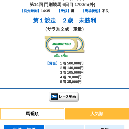
第14回 門別競馬 6日目 1700ｍ(外)
【発走時刻】
14:35
【天候】
曇
【馬場状態】
不良
第１競走
２歳 未勝利
（サラ系２歳 定量）
【賞金】
１着 500,000円
２着 140,000円
３着 105,000円
４着 70,000円
５着 35,000円
馬番順
人気順