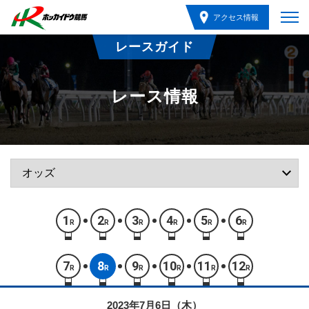
アクセス情報
レースガイド
レース情報
1
2
3
4
5
6
R
R
R
R
R
R
7
8
9
10
11
12
R
R
R
R
R
R
2023年7月6日（木）