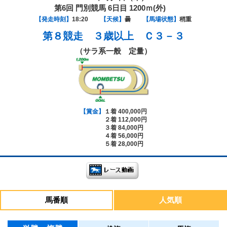
第6回 門別競馬 6日目 1200ｍ(外)
【発走時刻】
18:20
【天候】
曇
【馬場状態】
稍重
第８競走
３歳以上 Ｃ３－３
（サラ系一般 定量）
【賞金】
１着 400,000円
２着 112,000円
３着 84,000円
４着 56,000円
５着 28,000円
馬番順
人気順