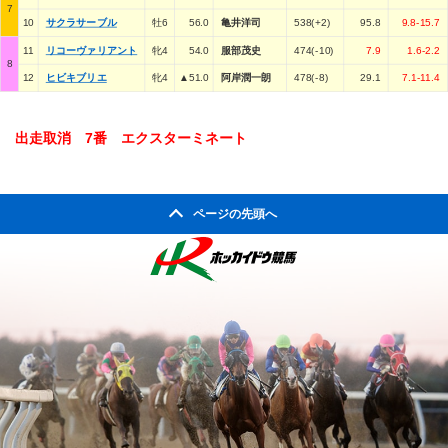
7
10
サクラサーブル
牡6
56.0
亀井洋司
538(+2)
95.8
9.8-15.7
11
リコーヴァリアント
牝4
54.0
服部茂史
474(-10)
7.9
1.6-2.2
8
12
ヒビキブリエ
牝4
▲51.0
阿岸潤一朗
478(-8)
29.1
7.1-11.4
出走取消 7番 エクスターミネート
ページの先頭へ