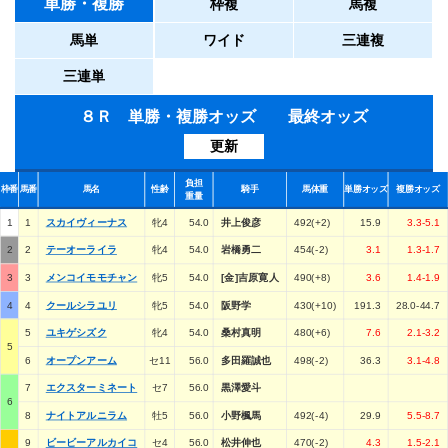
単勝・複勝
枠複
馬複
馬単
ワイド
三連複
三連単
８Ｒ 単勝・複勝オッズ 最終オッズ
更新
負担
枠番
馬番
馬名
性齢
騎手
馬体重
単勝オッズ
複勝オッズ
重量
1
1
スカイヴィーナス
牝4
54.0
井上俊彦
492(+2)
15.9
3.3-5.1
2
2
テーオーライラ
牝4
54.0
岩橋勇二
454(-2)
3.1
1.3-1.7
3
3
メンコイモモチャン
牝5
54.0
[金]吉原寛人
490(+8)
3.6
1.4-1.9
4
4
クールシラユリ
牝5
54.0
阪野学
430(+10)
191.3
28.0-44.7
5
ユキゲシズク
牝4
54.0
桑村真明
480(+6)
7.6
2.1-3.2
5
6
オープンアーム
セ11
56.0
多田羅誠也
498(-2)
36.3
3.1-4.8
7
エクスターミネート
セ7
56.0
黒澤愛斗
6
8
ナイトアルニラム
牡5
56.0
小野楓馬
492(-4)
29.9
5.5-8.7
9
ビービーアルカイコ
セ4
56.0
松井伸也
470(-2)
4.3
1.5-2.1