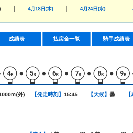
)
4月18日(木)
4月24日(水)
成績表
払戻金一覧
騎手成績表
4
5
6
7
8
9
R
R
R
R
R
R
1000ｍ(外)
【発走時刻】
15:45
【天候】
曇
【