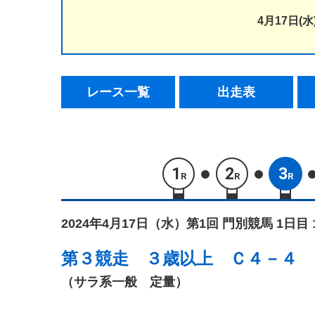
4月17日(水
レース一覧
出走表
1
2
3
R
R
R
2024年4月17日（水）
第1回 門別競馬 1日目 
第３競走
３歳以上 Ｃ４－４
（サラ系一般 定量）