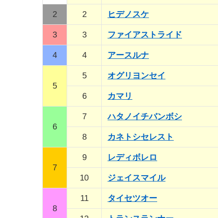
2
2
ヒデノスケ
3
3
ファイアストライド
4
4
アースルナ
5
オグリヨンセイ
5
6
カマリ
7
ハタノイチバンボシ
6
8
カネトシセレスト
9
レディボレロ
7
10
ジェイスマイル
11
タイセツオー
8