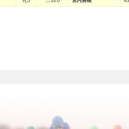
牝5
△53.0
宮内勇樹
45