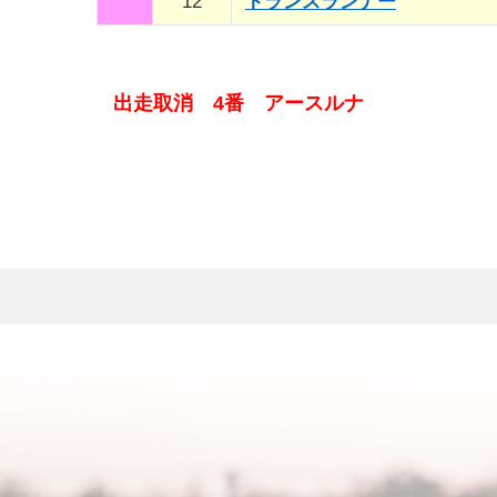
12
トランスランナー
出走取消 4番 アースルナ