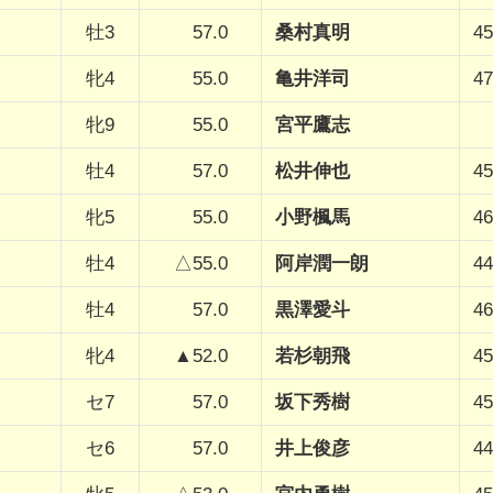
牡3
57.0
桑村真明
45
牝4
55.0
亀井洋司
47
牝9
55.0
宮平鷹志
牡4
57.0
松井伸也
45
牝5
55.0
小野楓馬
46
牡4
△55.0
阿岸潤一朗
44
牡4
57.0
黒澤愛斗
46
牝4
▲52.0
若杉朝飛
45
セ7
57.0
坂下秀樹
45
セ6
57.0
井上俊彦
44