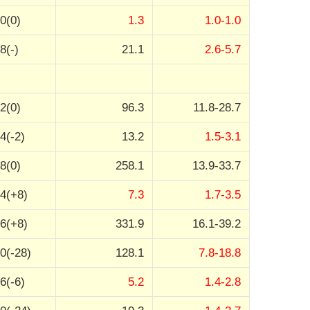
0(0)
1.3
1.0-1.0
8(-)
21.1
2.6-5.7
2(0)
96.3
11.8-28.7
4(-2)
13.2
1.5-3.1
8(0)
258.1
13.9-33.7
4(+8)
7.3
1.7-3.5
6(+8)
331.9
16.1-39.2
0(-28)
128.1
7.8-18.8
6(-6)
5.2
1.4-2.8