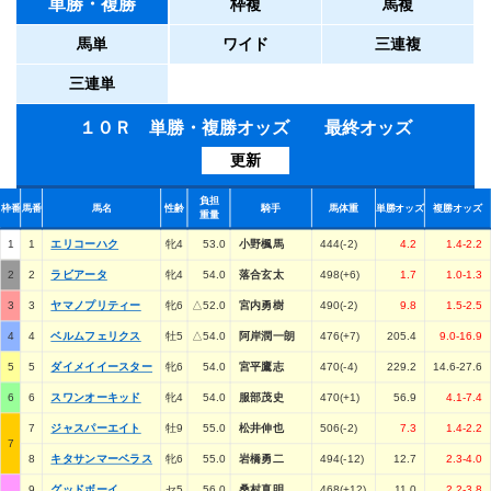
単勝・複勝
枠複
馬複
馬単
ワイド
三連複
三連単
１０Ｒ 単勝・複勝オッズ 最終オッズ
更新
負担
枠番
馬番
馬名
性齢
騎手
馬体重
単勝オッズ
複勝オッズ
重量
1
1
エリコーハク
牝4
53.0
小野楓馬
444(-2)
4.2
1.4-2.2
2
2
ラビアータ
牝4
54.0
落合玄太
498(+6)
1.7
1.0-1.3
3
3
ヤマノプリティー
牝6
△52.0
宮内勇樹
490(-2)
9.8
1.5-2.5
4
4
ベルムフェリクス
牡5
△54.0
阿岸潤一朗
476(+7)
205.4
9.0-16.9
5
5
ダイメイイースター
牝6
54.0
宮平鷹志
470(-4)
229.2
14.6-27.6
6
6
スワンオーキッド
牝4
54.0
服部茂史
470(+1)
56.9
4.1-7.4
7
ジャスパーエイト
牡9
55.0
松井伸也
506(-2)
7.3
1.4-2.2
7
8
キタサンマーベラス
牝6
55.0
岩橋勇二
494(-12)
12.7
2.3-4.0
9
グッドボーイ
セ5
56.0
桑村真明
468(+12)
11.0
2.2-3.8