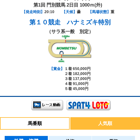
第1回 門別競馬 2日目 1000ｍ(外)
【発走時刻】
20:10
【天候】
曇
【馬場状態】
重
第１０競走
ハナミズキ特別
（サラ系一般 別定）
【賞金】
１着 650,000円
２着 182,000円
３着 137,000円
４着 91,000円
５着 45,000円
馬番順
人気順