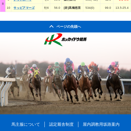
8
10
サッビアマーゴ
牡6
56.0
[岩]高橋悠里
534(0)
99.0
13.5-25.4
ページの先頭へ
馬主服について
認定厩舎制度
屋内調教用坂路案内