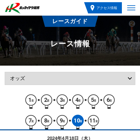
アクセス情報
レースガイド
レース情報
1
2
3
4
5
6
R
R
R
R
R
R
7
8
9
10
11
R
R
R
R
R
2024年4月18日（木）