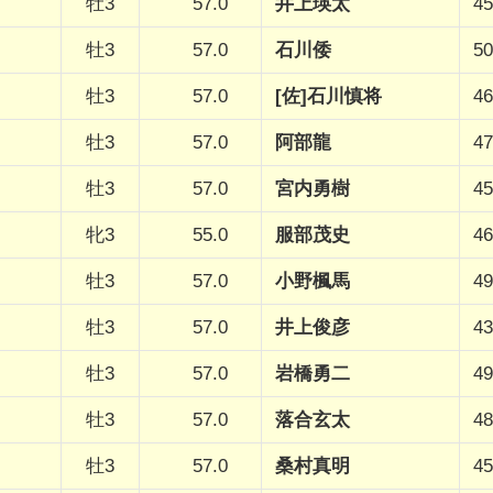
牡3
57.0
井上瑛太
45
牡3
57.0
石川倭
50
牡3
57.0
[佐]石川慎将
46
牡3
57.0
阿部龍
47
牡3
57.0
宮内勇樹
45
牝3
55.0
服部茂史
46
牡3
57.0
小野楓馬
49
牡3
57.0
井上俊彦
43
牡3
57.0
岩橋勇二
49
牡3
57.0
落合玄太
48
牡3
57.0
桑村真明
45