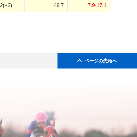
2(+2)
48.7
7.9-17.1
ページの先頭へ