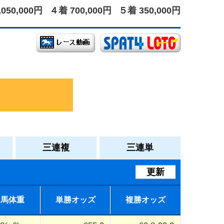
050,000円
４着 700,000円
５着 350,000円
三連複
三連単
更新
馬体重
単勝オッズ
複勝オッズ