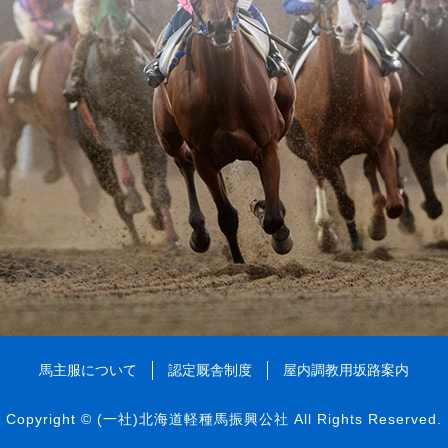
馬主服について
認定厩舎制度
屋内調教用坂路案内
Copyright ©
(一社)北海道軽種馬振興公社
All Rights Reserved.