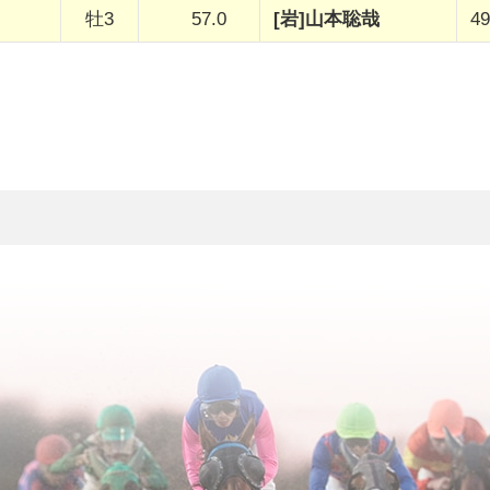
牡3
57.0
[岩]山本聡哉
49