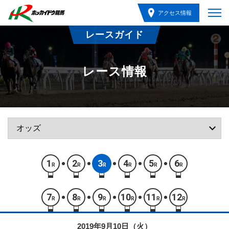
アクセス情報
レースガイド
レース情報
1
2
3
4
5
6
R
R
R
R
R
R
7
8
9
10
11
12
R
R
R
R
R
R
2019年9月10日（火）