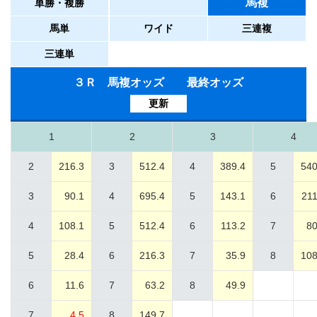
馬複
単勝・複勝
馬単
ワイド
三連複
三連単
３Ｒ 馬複オッズ 最終オッズ
更新
1
2
3
4
2
216.3
3
512.4
4
389.4
5
540
3
90.1
4
695.4
5
143.1
6
211
4
108.1
5
512.4
6
113.2
7
80
5
28.4
6
216.3
7
35.9
8
108
6
11.6
7
63.2
8
49.9
7
4.5
8
149.7