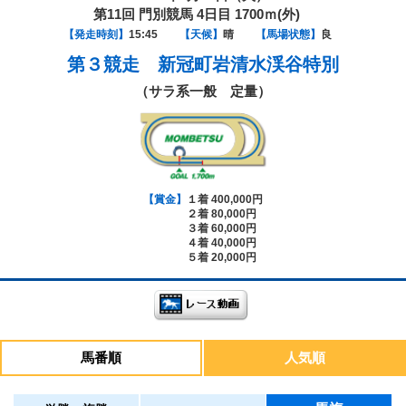
第11回 門別競馬 4日目 1700ｍ(外)
【発走時刻】
15:45
【天候】
晴
【馬場状態】
良
第３競走
新冠町岩清水渓谷特別
（サラ系一般 定量）
【賞金】
１着 400,000円
２着 80,000円
３着 60,000円
４着 40,000円
５着 20,000円
馬番順
人気順