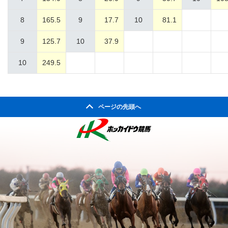
8
165.5
9
17.7
10
81.1
9
125.7
10
37.9
10
249.5
ページの先頭へ