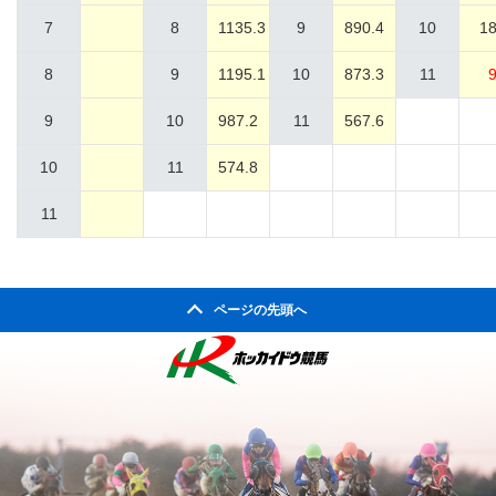
7
8
1135.3
9
890.4
10
18
8
9
1195.1
10
873.3
11
9
9
10
987.2
11
567.6
10
11
574.8
11
ページの先頭へ