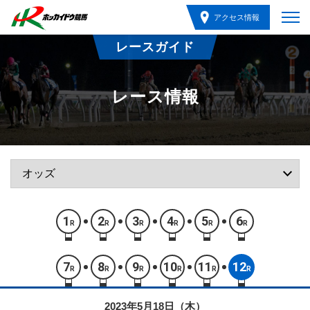
アクセス情報
レースガイド
レース情報
1
2
3
4
5
6
R
R
R
R
R
R
7
8
9
10
11
12
R
R
R
R
R
R
2023年5月18日（木）