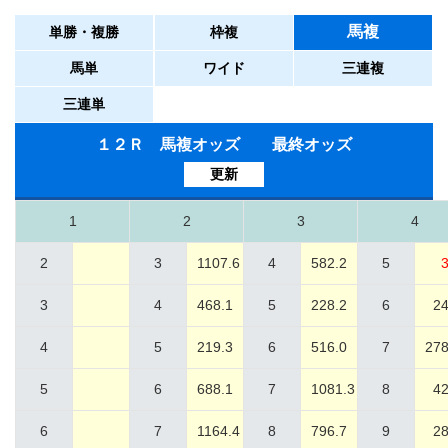
馬複
単勝・複勝
枠複
馬単
ワイド
三連複
三連単
１２Ｒ 馬複オッズ 最終オッズ
更新
1
2
3
4
2
3
1107.6
4
582.2
5
3
3
4
468.1
5
228.2
6
24
4
5
219.3
6
516.0
7
278
5
6
688.1
7
1081.3
8
42
6
7
1164.4
8
796.7
9
28