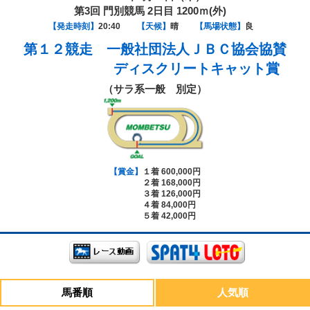
第3回 門別競馬 2日目 1200ｍ(外)
【発走時刻】
20:40
【天候】
晴
【馬場状態】
良
第１２競走
一般社団法人ＪＢＣ協会協賛
ディスクリートキャット賞
（サラ系一般 別定）
【賞金】
１着 600,000円
２着 168,000円
３着 126,000円
４着 84,000円
５着 42,000円
馬番順
人気順