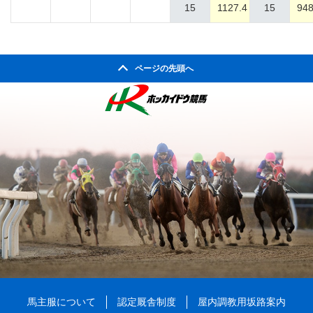
15
1127.4
15
948
ページの先頭へ
馬主服について
認定厩舎制度
屋内調教用坂路案内