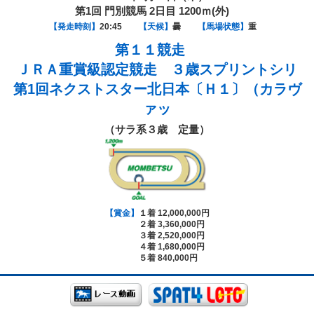
第1回 門別競馬 2日目 1200ｍ(外)
【発走時刻】
20:45
【天候】
曇
【馬場状態】
重
第１１競走
ＪＲＡ重賞級認定競走 ３歳スプリントシリ
第1回ネクストスター北日本〔Ｈ１〕（カラヴ
ァッ
（サラ系３歳 定量）
【賞金】
１着 12,000,000円
２着 3,360,000円
３着 2,520,000円
４着 1,680,000円
５着 840,000円