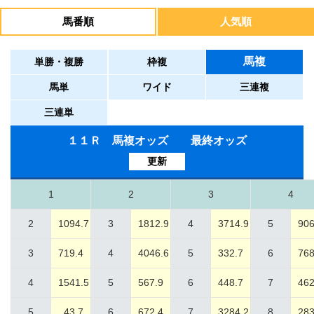
馬番順
人気順
馬複
単勝・複勝
枠複
馬単
ワイド
三連複
三連単
１１Ｒ 馬複オッズ 最終オッズ
更新
1
2
3
4
2
1094.7
3
1812.9
4
3714.9
5
906
3
719.4
4
4046.6
5
332.7
6
768
4
1541.5
5
567.9
6
448.7
7
462
5
43.7
6
672.4
7
3284.2
8
283