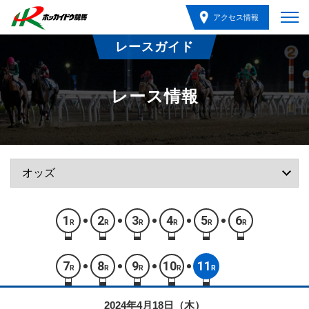
アクセス情報
レースガイド
レース情報
1
2
3
4
5
6
R
R
R
R
R
R
7
8
9
10
11
R
R
R
R
R
2024年4月18日（木）