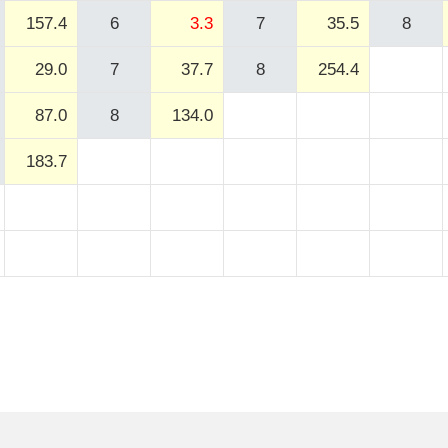
157.4
6
3.3
7
35.5
8
29.0
7
37.7
8
254.4
87.0
8
134.0
183.7