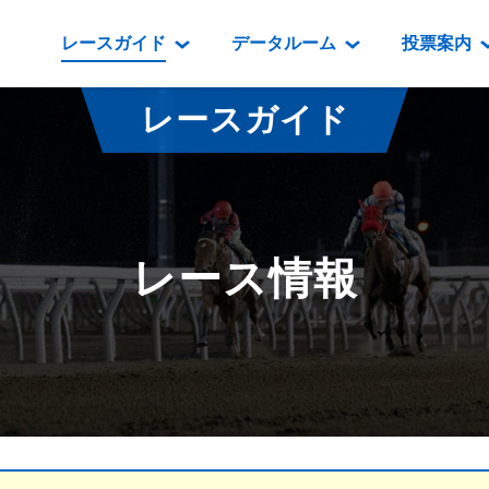
レースガイド
データルーム
投票案内
データルーム
レース情報
映像コンテンツ
門別競馬場情報
過去開催
投
レースガイド
騎手・調教師紹介
レース一覧
重賞競走VTR
門別競馬場グルメ
番組・級
騎手・調教師成績
出走表
重賞競走参考VTR
とねっこジン
開催日程
能力検査成績
成績表
レースダイジェスト
いずみ食堂
開催
レース情報
坂路調教映像
払戻金一覧
新馬ダイジェスト
ルンビニフー
重賞
遠征馬情報
騎手成績表
勝馬屋
スタ
馬主服紹介
馬番成績表
発売情報
番組編成要領
オッズ
道内の
道外