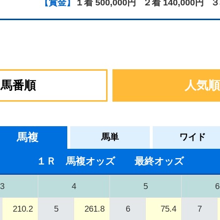
【賞金】
１着 500,000円
２着 140,000円
３
馬番順
人気順
馬複
馬単
ワイド
１Ｒ 馬複オッズ 最終オッズ
3
4
5
6
210.2
5
261.8
6
75.4
7