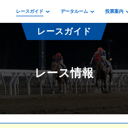
レースガイド
データルーム
投票案内
データルーム
レース情報
映像コンテンツ
門別競馬場情報
過去開催
投
レースガイド
騎手・調教師紹介
レース一覧
重賞競走VTR
門別競馬場グルメ
番組・級
騎手・調教師成績
出走表
重賞競走参考VTR
とねっこジン
開催日程
能力検査成績
成績表
レースダイジェスト
いずみ食堂
開催
レース情報
坂路調教映像
払戻金一覧
新馬ダイジェスト
ルンビニフー
重賞
遠征馬情報
騎手成績表
勝馬屋
スタ
馬主服紹介
馬番成績表
発売情報
番組編成要領
オッズ
道内の
道外