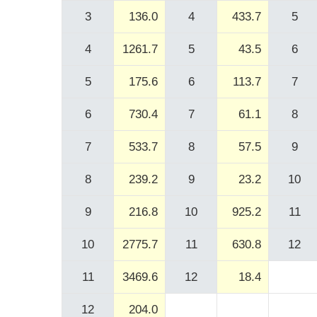
3
136.0
4
433.7
5
4
1261.7
5
43.5
6
5
175.6
6
113.7
7
6
730.4
7
61.1
8
7
533.7
8
57.5
9
8
239.2
9
23.2
10
9
216.8
10
925.2
11
10
2775.7
11
630.8
12
11
3469.6
12
18.4
12
204.0