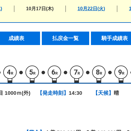
)
10月17日(木)
10月22日(火)
成績表
払戻金一覧
騎手成績表
4
5
6
7
8
9
R
R
R
R
R
R
目 1000ｍ(外)
【発走時刻】
14:30
【天候】
晴