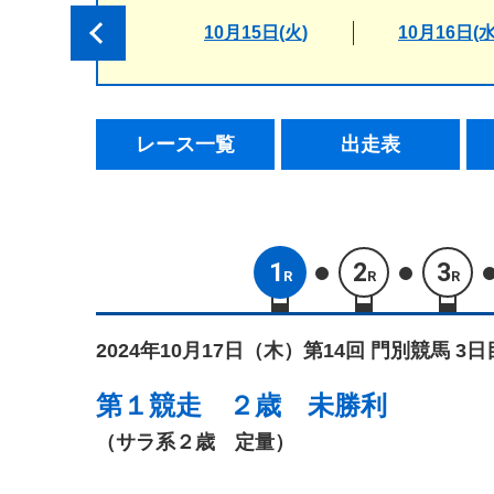
10月15日(火)
10月16日(水
レース一覧
出走表
1
2
3
R
R
R
2024年10月17日（木）
第14回 門別競馬 3日
第１競走
２歳 未勝利
（サラ系２歳 定量）