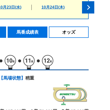
10月23日(水)
10月24日(木)
馬番成績表
オッズ
10
11
12
R
R
R
【馬場状態】
稍重