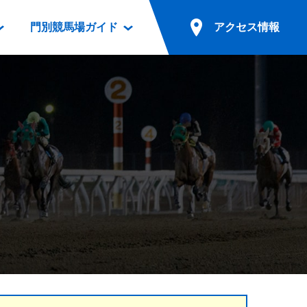
門別競馬場ガイド
アクセス情報
情報
票案内
ファンルーム
アクセス情報
電話・インターネット投票
競馬用語集
お車でのご来場
別表ダウンロード
場外発売所
無料送迎バスでのご来場
ギスカン
実況・テレホンサービス
公共の交通機関でのご来場
カレンダー
発売・払戻
ドカフェ
競走体系図
リオンシリーズ競走
発売情報(PDF)
の発売情報