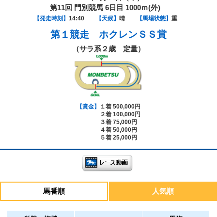
第11回 門別競馬 6日目 1000ｍ(外)
【発走時刻】
14:40
【天候】
晴
【馬場状態】
重
第１競走
ホクレンＳＳ賞
（サラ系２歳 定量）
【賞金】
１着 500,000円
２着 100,000円
３着 75,000円
４着 50,000円
５着 25,000円
馬番順
人気順