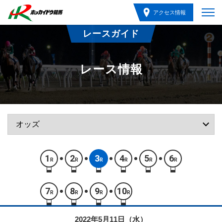
アクセス情報
レースガイド
レース情報
1
2
3
4
5
6
R
R
R
R
R
R
7
8
9
10
R
R
R
R
2022年5月11日（水）