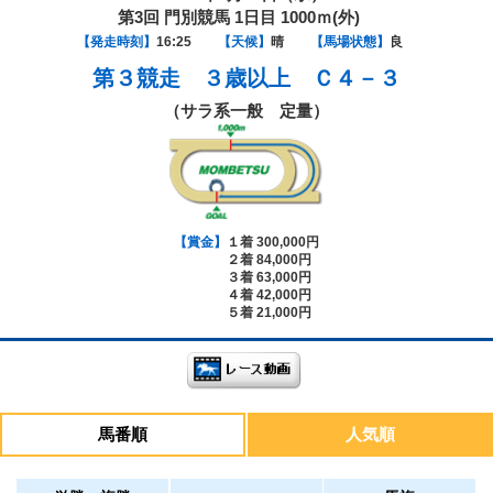
第3回 門別競馬 1日目 1000ｍ(外)
【発走時刻】
16:25
【天候】
晴
【馬場状態】
良
第３競走
３歳以上 Ｃ４－３
（サラ系一般 定量）
【賞金】
１着 300,000円
２着 84,000円
３着 63,000円
４着 42,000円
５着 21,000円
馬番順
人気順