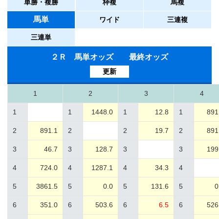
単勝・複勝
枠複
馬複
馬単
ワイド
三連複
三連単
２Ｒ 馬単オッズ 最終オッズ
更新
1
2
3
4
1
1
1448.0
1
12.8
1
891
2
891.1
2
2
19.7
2
891
3
46.7
3
128.7
3
3
199
4
724.0
4
1287.1
4
34.3
4
5
3861.5
5
0.0
5
131.6
5
0
6
351.0
6
503.6
6
6.5
6
526