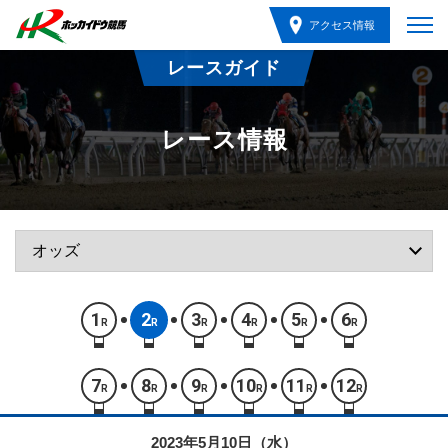
アクセス情報
レースガイド
レース情報
1
2
3
4
5
6
R
R
R
R
R
R
7
8
9
10
11
12
R
R
R
R
R
R
2023年5月10日（水）