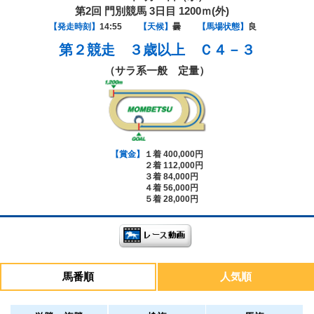
第2回 門別競馬 3日目 1200ｍ(外)
【発走時刻】
14:55
【天候】
曇
【馬場状態】
良
第２競走
３歳以上 Ｃ４－３
（サラ系一般 定量）
【賞金】
１着 400,000円
２着 112,000円
３着 84,000円
４着 56,000円
５着 28,000円
馬番順
人気順