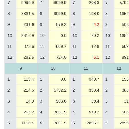
7
9999.9
7
9999.9
7
206.8
7
5792
8
3861.5
8
9999.9
8
193.0
8
1654
9
231.6
9
579.2
9
4.2
9
503
10
2316.9
10
0.0
10
70.2
10
1654
11
373.6
11
609.7
11
12.8
11
609
12
282.5
12
724.0
12
6.1
12
891
9
10
11
12
1
119.4
1
0.0
1
340.7
1
196
2
214.5
2
5792.2
2
399.4
2
386
3
14.9
3
503.6
3
59.4
3
31
4
263.2
4
3861.5
4
579.2
4
503
5
1158.4
5
3861.5
5
2896.1
5
2896