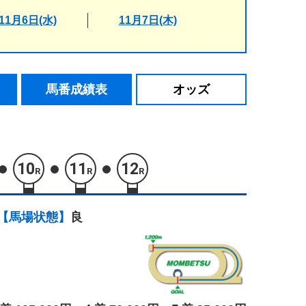
11月6日(水)
11月7日(木)
馬番成績表
オッズ
10
11
12
R
R
R
【馬場状態】
良