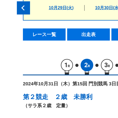
10月29日(火)
10月30日(水
レース一覧
出走表
1
2
3
R
R
R
2024年10月31日（木）
第15回 門別競馬 3日
第２競走
２歳 未勝利
（サラ系２歳 定量）