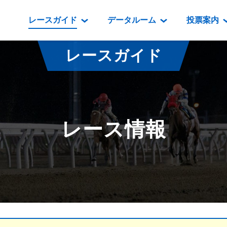
レースガイド
データルーム
投票案内
データルーム
レース情報
映像コンテンツ
門別競馬場情報
過去開催
投
レースガイド
騎手・調教師紹介
レース一覧
重賞競走VTR
門別競馬場グルメ
番組・級
騎手・調教師成績
出走表
重賞競走参考VTR
とねっこジン
開催日程
能力検査成績
成績表
レースダイジェスト
いずみ食堂
開催
レース情報
坂路調教映像
払戻金一覧
新馬ダイジェスト
ルンビニフー
重賞
遠征馬情報
騎手成績表
勝馬屋
スタ
馬主服紹介
馬番成績表
発売情報
番組編成要領
オッズ
道内の
道外