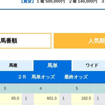
【賞金】
１着 500,000円
２着 140,000円
３
馬番順
人気順
馬単
馬複
ワイド
２Ｒ 馬単オッズ 最終オッズ
3
4
5
65.0
1
601.3
1
162.5
1