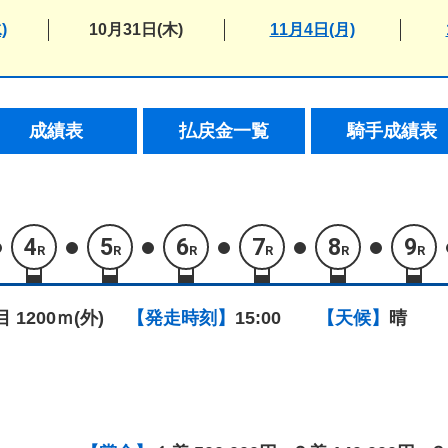
)
10月31日(木)
11月4日(月)
成績表
払戻金一覧
騎手成績表
4
5
6
7
8
9
R
R
R
R
R
R
目 1200ｍ(外)
【発走時刻】
15:00
【天候】
晴