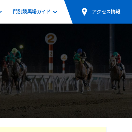
門別競馬場ガイド
アクセス情報
情報
票案内
ファンルーム
アクセス情報
電話・インターネット投票
競馬用語集
お車でのご来場
別表ダウンロード
場外発売所
無料送迎バスでのご来場
ギスカン
実況・テレホンサービス
公共の交通機関でのご来場
カレンダー
発売・払戻
ドカフェ
競走体系図
リオンシリーズ競走
発売情報(PDF)
の発売情報