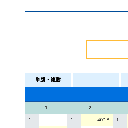
単勝・複勝
1
2
1
1
400.8
1