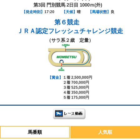
第3回 門別競馬 2日目 1000ｍ(外)
【発走時刻】
17:20
【天候】
晴
【馬場状態】
良
第６競走
ＪＲＡ認定フレッシュチャレンジ競走
（サラ系２歳 定量）
【賞金】
１着 2,500,000円
２着 700,000円
３着 525,000円
４着 350,000円
５着 175,000円
馬番順
人気順