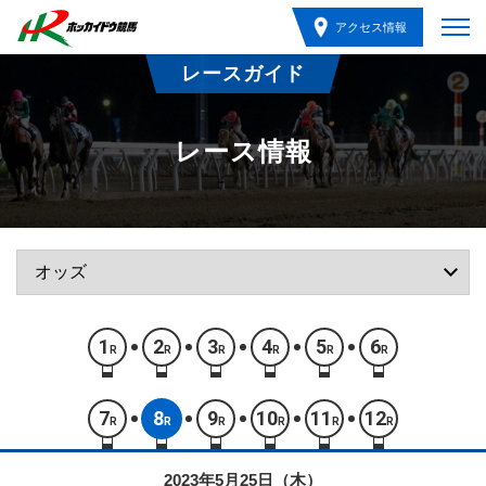
アクセス情報
レースガイド
レース情報
1
2
3
4
5
6
R
R
R
R
R
R
7
8
9
10
11
12
R
R
R
R
R
R
2023年5月25日（木）