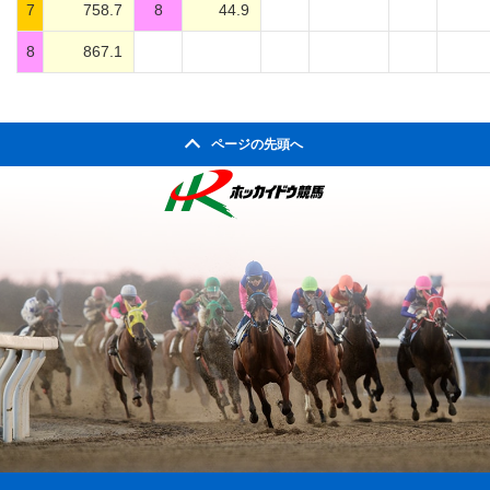
7
758.7
8
44.9
8
867.1
ページの先頭へ