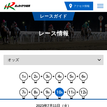
アクセス情報
レースガイド
レース情報
1
2
3
4
5
6
R
R
R
R
R
R
7
8
9
10
11
12
R
R
R
R
R
R
2023年7月11日（火）