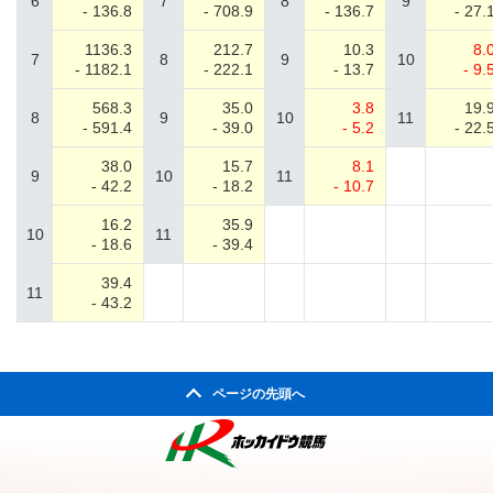
6
7
8
9
- 136.8
- 708.9
- 136.7
- 27.
1136.3
212.7
10.3
8.
7
8
9
10
- 1182.1
- 222.1
- 13.7
- 9.
568.3
35.0
3.8
19.
8
9
10
11
- 591.4
- 39.0
- 5.2
- 22.
38.0
15.7
8.1
9
10
11
- 42.2
- 18.2
- 10.7
16.2
35.9
10
11
- 18.6
- 39.4
39.4
11
- 43.2
ページの先頭へ