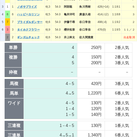
3
1
1
ノボサプライズ
牝3
54.0
阿部龍
角川秀樹
428(+14)
1:18:1
５
4
6
6
ハッピーカリソン
牝5
54.0
亀井洋司
廣森久雄
414(-12)
1:18:8
３
5
7
7
ブライダルダンサー
牝6
54.0
伊藤千尋
谷口常信
498(-4)
1:19:2
２
6
3
3
タイホクフラワー
牝9
54.0
櫻井拓章
谷口常信
476(0)
1:19:5
１１／２
2
2
ギンガムチェック
牝6
54.0
井上幹太
佐久間雅貴
出走取消
単勝
4
250円
2番人気
複勝
4
150円
2番人気
5
200円
3番人気
枠複
－
－
－
馬複
4－5
420円
3番人気
馬単
4→5
1,220円
6番人気
ワイド
4－5
130円
2番人気
1－4
120円
1番人気
1－5
140円
3番人気
三連複
1－4－5
130円
1番人気
三連単
4→5→1
1,340円
6番人気