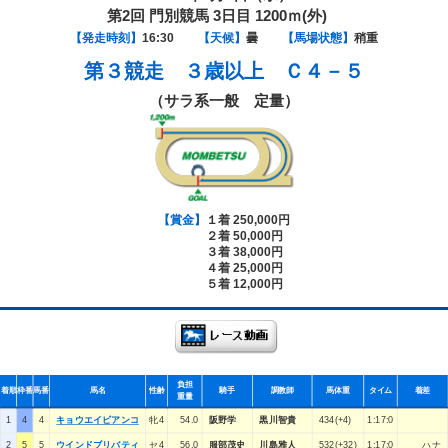
第2回 門別競馬 3日目 1200ｍ(外)
【発走時刻】
16:30
【天候】
曇
【馬場状態】
稍重
第３競走
３歳以上 Ｃ４－５
（サラ系一般 定量）
【賞金】
１着 250,000円
２着 50,000円
３着 38,000円
４着 25,000円
５着 12,000円
負担
着順
枠番
馬番
馬名
性齢
騎手
調教師
馬体重
タイム
着差
重量
1
4
4
キョウエイビアンコ
牝4
54.0
阪野学
黒川智貴
434(+4)
1:17:0
2
5
5
ウインドブリバティ
セ4
56.0
服部茂史
川島雅人
532(+32)
1:17:0
ハナ