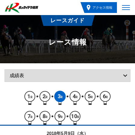
アクセス情報
レースガイド
レース情報
1
2
3
4
5
6
R
R
R
R
R
R
7
8
9
10
R
R
R
R
2018年5月9日（水）