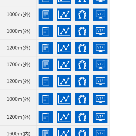
前5走
オッ
成績
動画
1000ｍ(外)
出走
ズ
表
表
前5走
オッ
成績
動画
1000ｍ(外)
出走
ズ
表
表
前5走
オッ
成績
動画
1200ｍ(外)
出走
ズ
表
表
前5走
オッ
成績
動画
1700ｍ(外)
出走
ズ
表
表
前5走
オッ
成績
動画
1200ｍ(外)
出走
ズ
表
表
前5走
オッ
成績
動画
出走
ズ
表
1000ｍ(外)
表
前5走
オッ
成績
動画
出走
ズ
表
1200ｍ(外)
表
前5走
オッ
成績
動画
1600ｍ(内)
出走
ズ
表