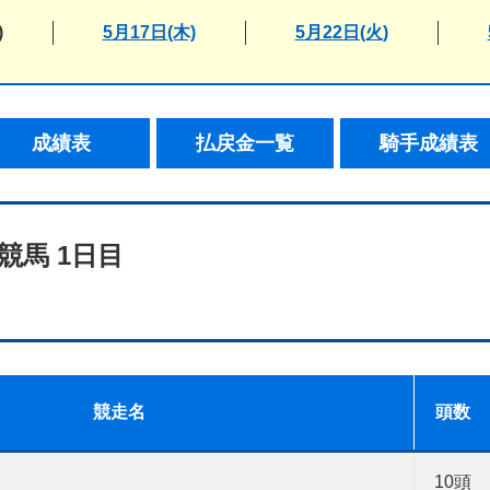
)
5月17日(木)
5月22日(火)
成績表
払戻金一覧
騎手成績表
競馬 1日目
競走名
頭数
10頭