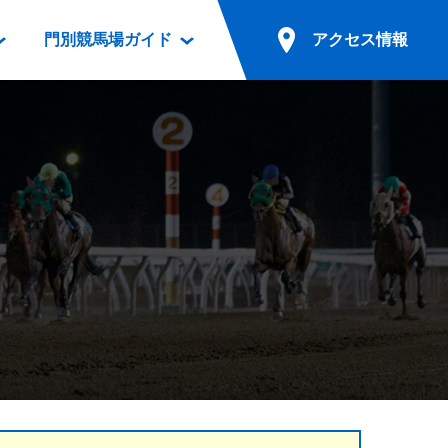
門別競馬場ガイド
アクセス情報
情報
票案内
ファンルーム
アクセス情報
電話・インターネット投票
競馬用語集
お車でのご来場
別表ダウンロード
場外発売所
無料送迎バスでのご来場
ギスカン
実況・テレホンサービス
公共の交通機関でのご来場
カレンダー
発売・払戻
ドカフェ
競走体系図
リオンシリーズ競走
発売情報(PDF)
の発売情報