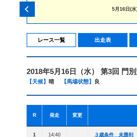
5月16日(水
レース一覧
出走表
2018年5月16日（水）
第3回 門別
【天候】
晴
【馬場状態】
良
R
発走
変更
1
14:40
３歳条件 未勝利