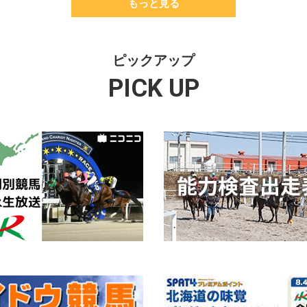
もっと見る
ピックアップ
PICK UP