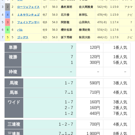
3
2
2
ローツェフェイス
セ7
56.0
桑村真明
佐久間雅貴
542(+6)
1:15:9
アタマ
4
4
4
ミネサランチェゴ
牝7
54.0
石川倭
林和弘
478(+8)
1:15:9
クビ
5
3
3
フェイトアンサー
牝6
54.0
阿部龍
山田和久
470(-8)
1:17:4
７
6
6
6
パル
牡9
56.0
櫻井拓章
柳澤好美
574(+2)
1:17:6
１
7
5
5
ゴッデス
牝5
54.0
坂下秀樹
秋田大助
444(+2)
1:17:6
クビ
単勝
7
120円
1番人気
複勝
7
120円
1番人気
1
300円
5番人気
枠複
－
－
－
馬複
1－7
590円
3番人気
馬単
7→1
710円
4番人気
ワイド
1－7
160円
3番人気
2－7
160円
2番人気
1－2
440円
7番人気
三連複
1－2－7
700円
4番人気
三連単
7→1→2
1,900円
8番人気