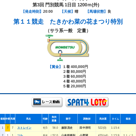
第3回 門別競馬 1日目 1200ｍ(外)
【発走時刻】
20:00
【天候】
晴
【馬場状態】
良
第１１競走
たきかわ菜の花まつり特別
（サラ系一般 定量）
【賞金】
１着 400,000円
２着 80,000円
３着 60,000円
４着 40,000円
５着 20,000円
負担
着順
枠番
馬番
馬名
性齢
騎手
調教師
馬体重
タイム
着差
重量
1
7
7
ストレイン
牡5
56.0
服部茂史
田中淳司
522(0)
1:15:4
2
1
1
ツル
牝4
△52.0
山本咲希到
小野望
470(+4)
1:15:9
２１／２