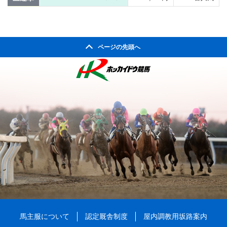
ページの先頭へ
馬主服について
認定厩舎制度
屋内調教用坂路案内