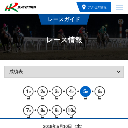
アクセス情報
レースガイド
レース情報
1
2
3
4
5
6
R
R
R
R
R
R
7
8
9
10
R
R
R
R
2018年5月10日（木）