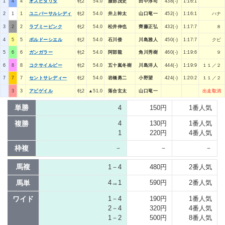
1
4
4
オスピタリタ
牝2
54.0
服部茂史
田中淳司
438(-)
1:16:1
2
1
1
ユニバーサルレディ
牝2
54.0
井上幹太
山口竜一
452(-)
1:16:1
ハナ
3
2
2
ラブミーピンク
牝2
54.0
松井伸也
齊藤正弘
432(-)
1:17:7
８
4
5
5
ボルドーシエル
牝2
54.0
石川倭
川島雅人
450(-)
1:17:7
クビ
5
6
6
ガンガラー
牝2
54.0
阿部龍
角川秀樹
460(-)
1:19:6
９
6
8
8
コクサイルビー
牝2
54.0
五十嵐冬樹
川島洋人
444(-)
1:19:9
１１／２
7
7
7
セントサレディー
牝2
54.0
岩橋勇二
小野望
424(-)
1:20:2
１１／２
3
3
アビゲイル
牝2
▲51.0
落合玄太
山口竜一
出走取消
単勝
4
150円
1番人気
複勝
4
130円
1番人気
1
220円
4番人気
枠複
－
－
－
馬複
1－4
480円
2番人気
馬単
4→1
590円
2番人気
ワイド
1－4
190円
1番人気
2－4
320円
4番人気
1－2
500円
8番人気