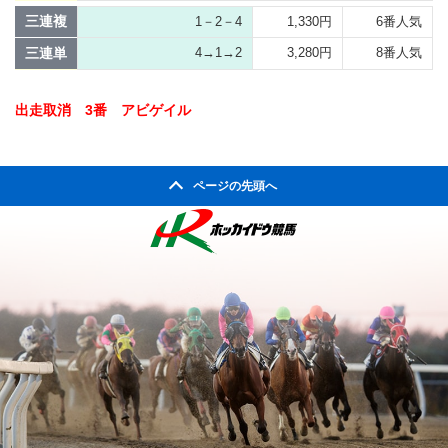
三連複
1－2－4
1,330円
6番人気
三連単
4→1→2
3,280円
8番人気
出走取消 3番 アビゲイル
ページの先頭へ