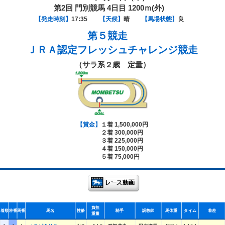
第2回 門別競馬 4日目 1200ｍ(外)
【発走時刻】
17:35
【天候】
晴
【馬場状態】
良
第５競走
ＪＲＡ認定フレッシュチャレンジ競走
（サラ系２歳 定量）
【賞金】
１着 1,500,000円
２着 300,000円
３着 225,000円
４着 150,000円
５着 75,000円
負担
着順
枠番
馬番
馬名
性齢
騎手
調教師
馬体重
タイム
着差
重量