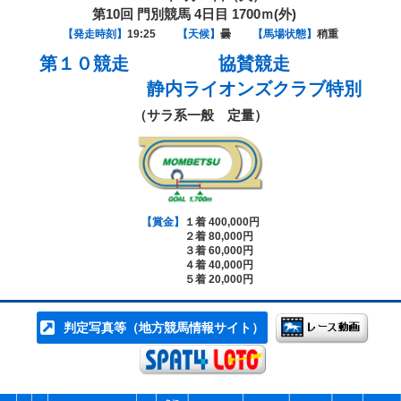
第10回 門別競馬 4日目 1700ｍ(外)
【発走時刻】
19:25
【天候】
曇
【馬場状態】
稍重
第１０競走
協賛競走
静内ライオンズクラブ特別
（サラ系一般 定量）
【賞金】
１着 400,000円
２着 80,000円
３着 60,000円
４着 40,000円
５着 20,000円
判定写真等（地方競馬情報サイト）