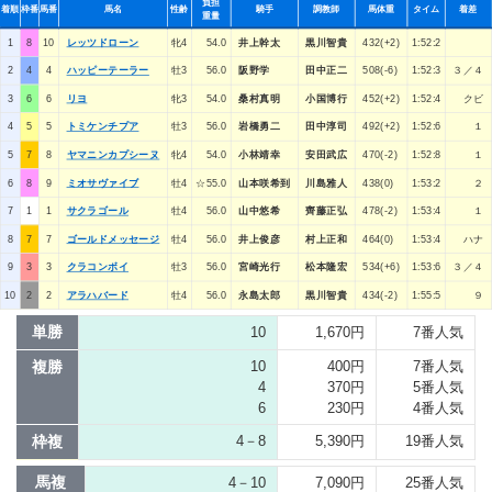
負担
着順
枠番
馬番
馬名
性齢
騎手
調教師
馬体重
タイム
着差
重量
1
8
10
レッツドローン
牝4
54.0
井上幹太
黒川智貴
432(+2)
1:52:2
2
4
4
ハッピーテーラー
牡3
56.0
阪野学
田中正二
508(-6)
1:52:3
３／４
3
6
6
リヨ
牝3
54.0
桑村真明
小国博行
452(+2)
1:52:4
クビ
4
5
5
トミケンチプア
牡3
56.0
岩橋勇二
田中淳司
492(+2)
1:52:6
１
5
7
8
ヤマニンカプシーヌ
牝4
54.0
小林靖幸
安田武広
470(-2)
1:52:8
１
6
8
9
ミオサヴァイブ
牡4
☆55.0
山本咲希到
川島雅人
438(0)
1:53:2
２
7
1
1
サクラゴール
牡4
56.0
山中悠希
齊藤正弘
478(-2)
1:53:4
１
8
7
7
ゴールドメッセージ
牡4
56.0
井上俊彦
村上正和
464(0)
1:53:4
ハナ
9
3
3
クラコンボイ
牡3
56.0
宮崎光行
松本隆宏
534(+6)
1:53:6
３／４
10
2
2
アラハバード
牡4
56.0
永島太郎
黒川智貴
434(-2)
1:55:5
９
単勝
10
1,670円
7番人気
複勝
10
400円
7番人気
4
370円
5番人気
6
230円
4番人気
枠複
4－8
5,390円
19番人気
馬複
4－10
7,090円
25番人気