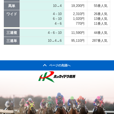
馬単
10→4
19,200円
55番人気
ワイド
4－10
2,310円
26番人気
6－10
1,020円
13番人気
4－6
770円
11番人気
三連複
4－6－10
11,590円
44番人気
三連単
10→4→6
95,110円
287番人気
ページの先頭へ