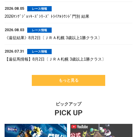
2026.08.05
レース情報
2026ﾔﾝｸﾞｼﾞｮｯｷｰｽﾞｼﾘｰｽﾞ ﾄﾗｲｱﾙﾗｳﾝﾄﾞ門別 結果
2026.08.03
レース情報
《遠征結果》8月2日〔ＪＲＡ札幌 3歳以上1勝クラス〕
2026.07.31
レース情報
【遠征馬情報】8月2日〔ＪＲＡ札幌 3歳以上1勝クラス〕
もっと見る
ピックアップ
PICK UP