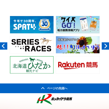
ページの先頭へ