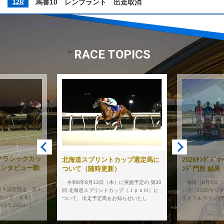
10
レンブラント
出走取消
12
RACE TOPICS
クラシックカッ
北海道スプリントカップ選定馬に
2026ﾔﾝｸﾞｼﾞｮｯ
インタビュー動
ついて（随時更新）
ﾝﾄﾞ門別 結果
令和8年8月13日（木）に実施予定の 第30
本日（8月5日〔
Ａ認定競走 第１
回 北海道スプリントカップ（ＪｐｎⅢ）に
いて『2026ヤン
カップ〔Ｈ３〕
ついて、出走予定馬をお知らせいたし
ライアルラウンド
ト1,200ｍ（