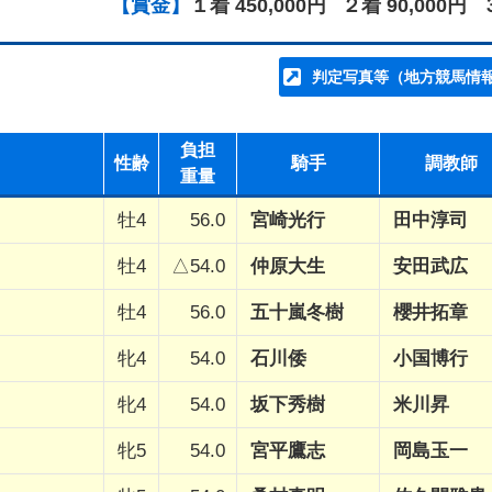
【賞金】
１着 450,000円
２着 90,000円
判定写真等（地方競馬情
負担
性齢
騎手
調教師
重量
牡4
56.0
宮崎光行
田中淳司
牡4
△54.0
仲原大生
安田武広
牡4
56.0
五十嵐冬樹
櫻井拓章
牝4
54.0
石川倭
小国博行
牝4
54.0
坂下秀樹
米川昇
牝5
54.0
宮平鷹志
岡島玉一