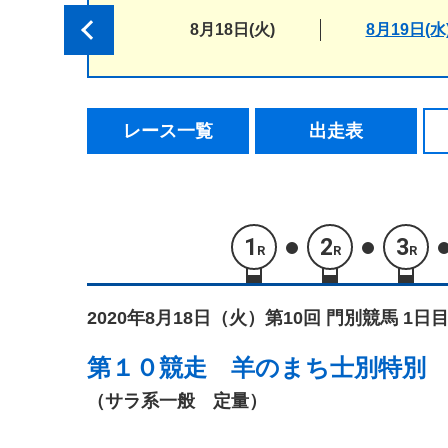
8月18日(火)
8月19日(水
レース一覧
出走表
1
2
3
R
R
R
2020年8月18日（火）
第10回 門別競馬 1日目
第１０競走
羊のまち士別特別
（サラ系一般 定量）