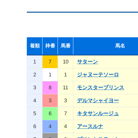
着順
枠番
馬番
馬名
1
7
10
サターン
2
1
1
ジャヌーテソーロ
3
8
11
モンスタープリンス
4
3
3
デルマシャイヨー
5
6
7
キタサンルージュ
6
4
4
アースルナ