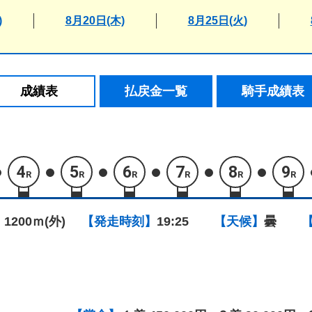
)
8月20日(木)
8月25日(火)
成績表
払戻金一覧
騎手成績表
4
5
6
7
8
9
R
R
R
R
R
R
 1200ｍ(外)
【発走時刻】
19:25
【天候】
曇