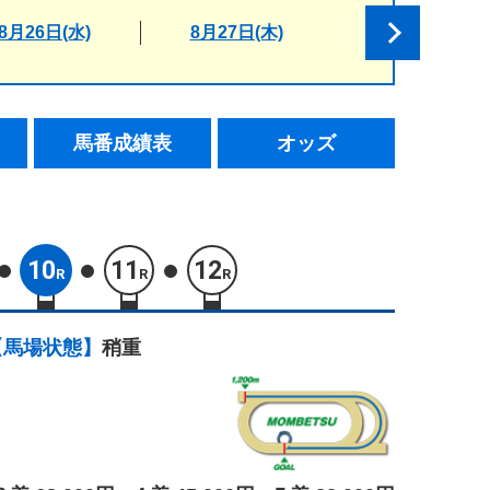
8月26日(水)
8月27日(木)
馬番成績表
オッズ
10
11
12
R
R
R
【馬場状態】
稍重