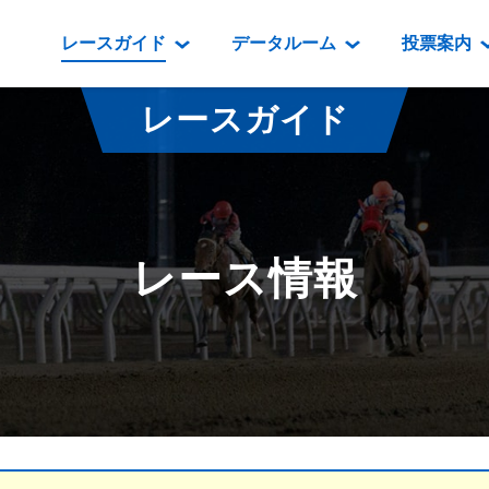
レースガイド
データルーム
投票案内
データルーム
レース情報
映像コンテンツ
門別競馬場情報
過去開催
投
レースガイド
騎手・調教師紹介
レース一覧
重賞競走VTR
門別競馬場グルメ
番組・級
騎手・調教師成績
出走表
重賞競走参考VTR
とねっこジン
開催日程
能力検査成績
成績表
レースダイジェスト
いずみ食堂
開催
レース情報
坂路調教映像
払戻金一覧
新馬ダイジェスト
ルンビニフー
重賞
遠征馬情報
騎手成績表
勝馬屋
スタ
馬主服紹介
馬番成績表
発売情報
番組編成要領
オッズ
道内の
道外