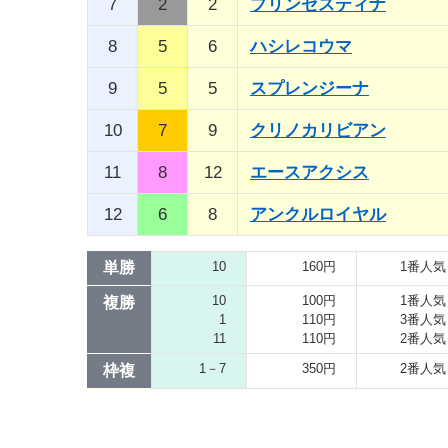
7
2
2
プリンセスティナ
8
5
6
ハシレコウマ
9
5
5
スプレンジーナ
10
7
9
クリノカリビアン
11
8
12
エースアクシス
12
6
8
アンクルロイヤル
単勝
10
160円
1番人気
10
100円
1番人気
複勝
1
110円
3番人気
11
110円
2番人気
1－7
350円
2番人気
枠複