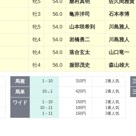
牝5
54.0
桑村真明
佐久間雅貴
牡3
56.0
亀井洋司
石本孝博
牝5
54.0
山本咲希到
川島雅人
牝4
54.0
岩橋勇二
川島雅人
牝4
54.0
落合玄太
山口竜一
牡4
56.0
服部茂史
森山雄大
馬複
1－10
310円
2番人気
10→1
420円
2番人気
馬単
1－10
150円
2番人気
ワイド
10－11
100円
1番人気
1－11
150円
3番人気