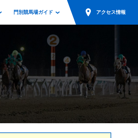
門別競馬場ガイド
アクセス情報
情報
票案内
ファンルーム
アクセス情報
電話・インターネット投票
競馬用語集
お車でのご来場
別表ダウンロード
場外発売所
無料送迎バスでのご来場
ギスカン
実況・テレホンサービス
公共の交通機関でのご来場
カレンダー
発売・払戻
ドカフェ
競走体系図
リオンシリーズ競走
発売情報(PDF)
の発売情報