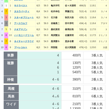
3
1
1
サクラベスト
牡5
56.0
亀井洋司
佐々木国明
484(0)
1:16:1
４
4
7
7
タカラパーティ
牝4
54.0
松井伸也
齊藤正弘
512(-4)
1:16:3
３／４
5
3
3
スターオブジュート
牝3
54.0
石川倭
秋田大助
428(-2)
1:16:4
３／４
6
2
2
アースウルフ
セ3
56.0
岩橋勇二
田中淳司
434(-4)
1:16:4
アタマ
7
5
5
ナオアマゾン
牝3
54.0
桑村真明
柳澤好美
526(-8)
1:17:0
３
8
8
10
ハーモニードリーム
牡7
56.0
馬渕繁治
佐藤英明
430(-4)
1:17:5
２１／２
9
7
8
ネイチャークラウド
牝3
54.0
黒澤愛斗
恵多谷豊
422(+2)
1:18:0
２１／２
10
8
9
プーレコルト
牝3
54.0
阿部龍
佐久間雅貴
476(+2)
1:20:0
大差
単勝
4
400円
3番人気
複勝
4
130円
3番人気
6
120円
2番人気
1
540円
5番人気
枠複
4－6
390円
2番人気
馬複
4－6
310円
2番人気
馬単
4→6
810円
6番人気
ワイド
4－6
210円
3番人気
1－4
1,130円
12番人気