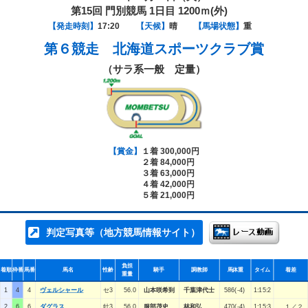
第15回 門別競馬 1日目 1200ｍ(外)
【発走時刻】
17:20
【天候】
晴
【馬場状態】
重
第６競走
北海道スポーツクラブ賞
（サラ系一般 定量）
【賞金】
１着 300,000円
２着 84,000円
３着 63,000円
４着 42,000円
５着 21,000円
判定写真等（地方競馬情報サイト）
負担
着順
枠番
馬番
馬名
性齢
騎手
調教師
馬体重
タイム
着差
重量
1
4
4
ヴェルシャール
セ3
56.0
山本咲希到
千葉津代士
586(-4)
1:15:2
2
6
6
ダグラス
牡3
56.0
服部茂史
林和弘
470(-4)
1:15:3
１／２