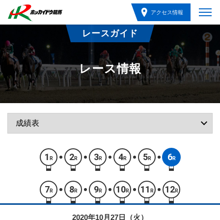
アクセス情報
レースガイド
レース情報
1
2
3
4
5
6
R
R
R
R
R
R
7
8
9
10
11
12
R
R
R
R
R
R
2020年10月27日（火）