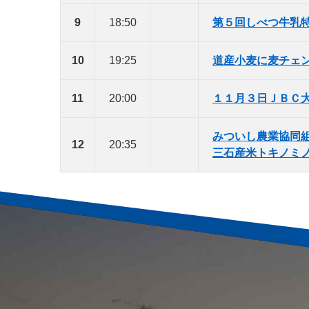
9
18:50
第５回しべつ牛乳
10
19:25
道産小麦に麦チェ
11
20:00
１１月３日ＪＢＣ大
みついし農業協同
12
20:35
三石産米トキノミ