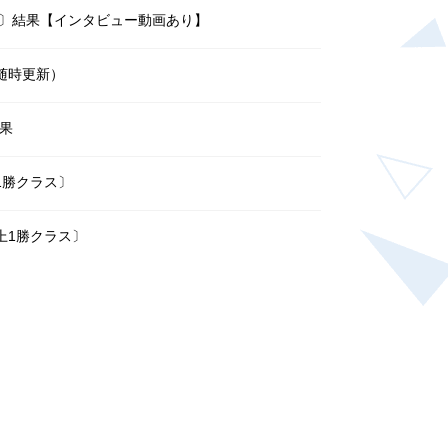
３〕結果【インタビュー動画あり】
随時更新）
結果
1勝クラス〕
上1勝クラス〕