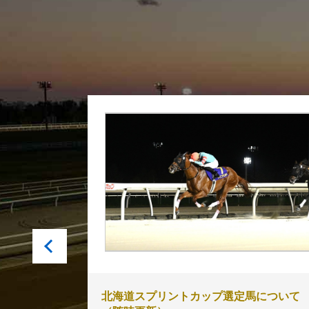
馬について
2026ﾔﾝｸﾞｼﾞｮｯｷｰｽﾞｼﾘｰｽﾞ ﾄﾗｲｱﾙﾗｳﾝﾄﾞ門別