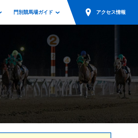
門別競馬場ガイド
アクセス情報
情報
票案内
ファンルーム
アクセス情報
電話・インターネット投票
競馬用語集
お車でのご来場
別表ダウンロード
場外発売所
無料送迎バスでのご来場
ギスカン
実況・テレホンサービス
公共の交通機関でのご来場
カレンダー
発売・払戻
ドカフェ
競走体系図
リオンシリーズ競走
発売情報(PDF)
の発売情報