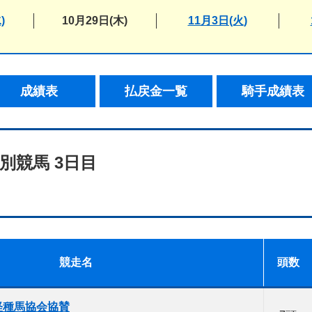
)
10月29日(木)
11月3日(火)
成績表
払戻金一覧
騎手成績表
門別競馬 3日目
競走名
頭数
軽種馬協会協賛