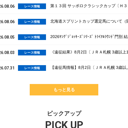
第１３回 サッポロクラシックカップ〔Ｈ
26.08.06
レース情報
北海道スプリントカップ選定馬について（
26.08.06
レース情報
2026ﾔﾝｸﾞｼﾞｮｯｷｰｽﾞｼﾘｰｽﾞ ﾄﾗｲｱﾙﾗｳﾝﾄﾞ門別 
26.08.05
レース情報
《遠征結果》8月2日〔ＪＲＡ札幌 3歳以上
26.08.03
レース情報
【遠征馬情報】8月2日〔ＪＲＡ札幌 3歳以
26.07.31
レース情報
もっと見る
ピックアップ
PICK UP