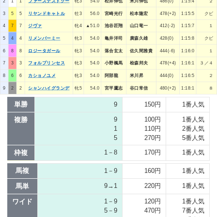
2
1
1
ファーステストクー
牝3
54.0
松井伸也
米川伸也
486(0)
1:15:4
２
3
5
5
リヤンドキャトル
牡3
56.0
宮崎光行
松本隆宏
478(+2)
1:15:5
クビ
4
7
7
ジヴァ
牝4
▲51.0
池谷匠翔
山口竜一
412(-2)
1:15:7
１
5
4
4
リメンバーミー
牝3
54.0
亀井洋司
廣森久雄
428(0)
1:15:8
クビ
6
8
8
ロジータガール
牝3
54.0
落合玄太
佐久間雅貴
444(-6)
1:16:0
１
7
3
3
フォルプリンセス
牝3
54.0
小野楓馬
桧森邦夫
478(+4)
1:16:1
３／４
8
6
6
カショノユメ
牝3
54.0
阿部龍
米川昇
444(0)
1:16:5
２
9
2
2
シャンハイグランデ
牝5
54.0
宮平鷹志
谷口常信
480(+2)
1:18:1
８
単勝
9
150円
1番人気
複勝
9
100円
1番人気
1
110円
2番人気
5
270円
5番人気
枠複
1－8
170円
1番人気
馬複
1－9
160円
1番人気
馬単
9→1
220円
1番人気
ワイド
1－9
120円
1番人気
5－9
470円
7番人気