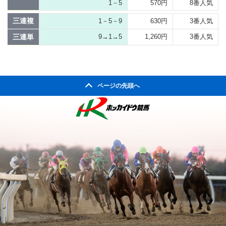
1－5
570円
8番人気
三連複
1－5－9
630円
3番人気
三連単
9→1→5
1,260円
3番人気
ページの先頭へ