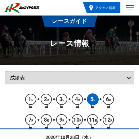
アクセス情報
レースガイド
レース情報
1
2
3
4
5
6
R
R
R
R
R
R
7
8
9
10
11
12
R
R
R
R
R
R
2020年10月28日（水）