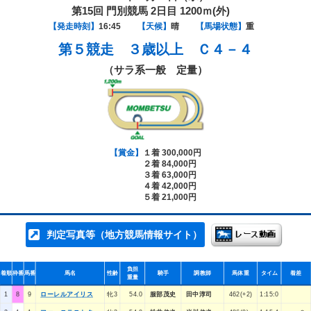
第15回 門別競馬 2日目 1200ｍ(外)
【発走時刻】
16:45
【天候】
晴
【馬場状態】
重
第５競走
３歳以上 Ｃ４－４
（サラ系一般 定量）
【賞金】
１着 300,000円
２着 84,000円
３着 63,000円
４着 42,000円
５着 21,000円
判定写真等（地方競馬情報サイト）
負担
着順
枠番
馬番
馬名
性齢
騎手
調教師
馬体重
タイム
着差
重量
1
8
9
ローレルアイリス
牝3
54.0
服部茂史
田中淳司
462(+2)
1:15:0