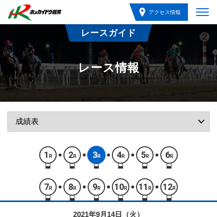
アクセス情報
レースガイド
レース情報
1
2
3
4
5
6
R
R
R
R
R
R
7
8
9
10
11
12
R
R
R
R
R
R
2021年9月14日（火）