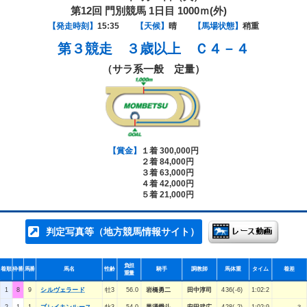
第12回 門別競馬 1日目 1000ｍ(外)
【発走時刻】
15:35
【天候】
晴
【馬場状態】
稍重
第３競走
３歳以上 Ｃ４－４
（サラ系一般 定量）
【賞金】
１着 300,000円
２着 84,000円
３着 63,000円
４着 42,000円
５着 21,000円
判定写真等（地方競馬情報サイト）
負担
着順
枠番
馬番
馬名
性齢
騎手
調教師
馬体重
タイム
着差
重量
1
8
9
シルヴェラード
牡3
56.0
岩橋勇二
田中淳司
436(-6)
1:02:2
2
1
1
ブレイキンルース
牝3
54.0
黒澤愛斗
安田武広
428(-2)
1:02:9
３