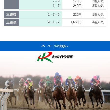
7－9
170円
2番人気
1－7
240円
3番人気
三連複
1－7－9
220円
1番人気
三連単
9→1→7
1,660円
4番人気
ページの先頭へ