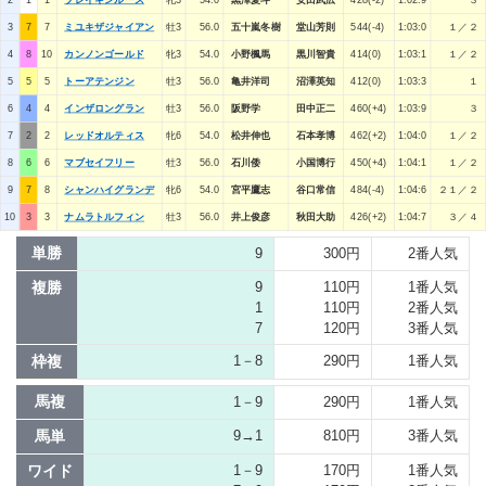
3
7
7
ミユキザジャイアン
牡3
56.0
五十嵐冬樹
堂山芳則
544(-4)
1:03:0
１／２
4
8
10
カンノンゴールド
牝3
54.0
小野楓馬
黒川智貴
414(0)
1:03:1
１／２
5
5
5
トーアテンジン
牡3
56.0
亀井洋司
沼澤英知
412(0)
1:03:3
１
6
4
4
インザロングラン
牡3
56.0
阪野学
田中正二
460(+4)
1:03:9
３
7
2
2
レッドオルティス
牝6
54.0
松井伸也
石本孝博
462(+2)
1:04:0
１／２
8
6
6
マブセイフリー
牡3
56.0
石川倭
小国博行
450(+4)
1:04:1
１／２
9
7
8
シャンハイグランデ
牝6
54.0
宮平鷹志
谷口常信
484(-4)
1:04:6
２１／２
10
3
3
ナムラトルフィン
牡3
56.0
井上俊彦
秋田大助
426(+2)
1:04:7
３／４
単勝
9
300円
2番人気
複勝
9
110円
1番人気
1
110円
2番人気
7
120円
3番人気
枠複
1－8
290円
1番人気
馬複
1－9
290円
1番人気
馬単
9→1
810円
3番人気
ワイド
1－9
170円
1番人気