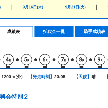
)
9月16日(木)
9月21日(火)
成績表
払戻金一覧
騎手成績表
4
5
6
7
8
9
R
R
R
R
R
R
 1200ｍ(外)
【発走時刻】
20:05
【天候】
晴
興会特別２