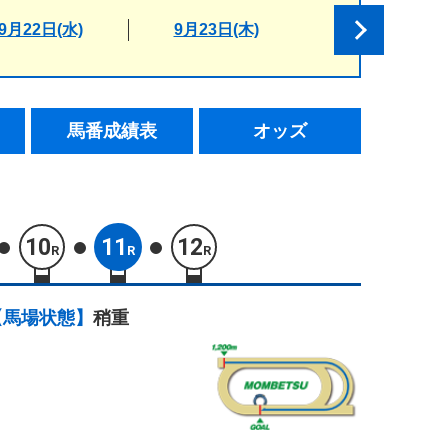
9月22日(水)
9月23日(木)
馬番成績表
オッズ
10
11
12
R
R
R
【馬場状態】
稍重