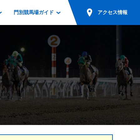
門別競馬場ガイド
アクセス情報
情報
票案内
ファンルーム
アクセス情報
電話・インターネット投票
競馬用語集
お車でのご来場
別表ダウンロード
場外発売所
無料送迎バスでのご来場
ギスカン
実況・テレホンサービス
公共の交通機関でのご来場
カレンダー
発売・払戻
ドカフェ
競走体系図
リオンシリーズ競走
発売情報(PDF)
の発売情報