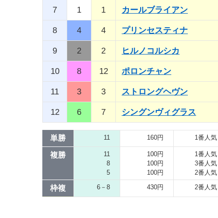
7
1
1
カールブライアン
8
4
4
プリンセスティナ
9
2
2
ヒルノコルシカ
10
8
12
ポロンチャン
11
3
3
ストロングヘヴン
12
6
7
シングンヴィグラス
単勝
11
160円
1番人気
11
100円
1番人気
複勝
8
100円
3番人気
5
100円
2番人気
6－8
430円
2番人気
枠複