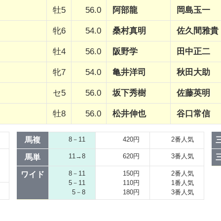
牡5
56.0
阿部龍
岡島玉一
牝6
54.0
桑村真明
佐久間雅貴
牡4
56.0
阪野学
田中正二
牝7
54.0
亀井洋司
秋田大助
セ5
56.0
坂下秀樹
佐藤英明
牡8
56.0
松井伸也
谷口常信
馬複
8－11
420円
2番人気
11→8
620円
3番人気
馬単
8－11
150円
2番人気
ワイド
5－11
110円
1番人気
5－8
180円
3番人気