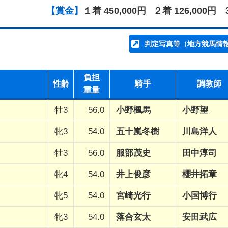
【賞金】
１着 450,000円
２着 126,000円
判定写真等（地方競馬情
負担
性齢
騎手
調教師
重量
牡3
56.0
小野楓馬
小野望
牝3
54.0
五十嵐冬樹
川島洋人
牡3
56.0
服部茂史
田中淳司
牝4
54.0
井上俊彦
櫻井拓章
牝5
54.0
宮崎光行
小国博行
牝3
54.0
落合玄太
安田武広