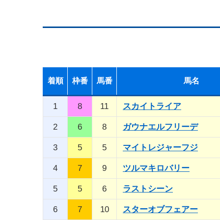
着順
枠番
馬番
馬名
1
8
11
スカイトライア
2
6
8
ガウナエルフリーデ
3
5
5
マイトレジャーフジ
4
7
9
ツルマキロバリー
5
5
6
ラストシーン
6
7
10
スターオブフェアー