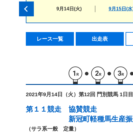
9月14日(火)
9月15日(水
レース一覧
出走表
1
2
3
R
R
R
2021年9月14日（火）
第12回 門別競馬 1日目
第１１競走
協賛競走
新冠町軽種馬生産振
（サラ系一般 定量）