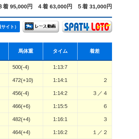
３着 95,000円
４着 63,000円
５着 31,000円
報サイト）
馬体重
タイム
着差
500(-4)
1:13:7
472(+10)
1:14:1
２
456(-4)
1:14:2
３／４
466(+6)
1:15:5
６
482(+4)
1:16:1
３
464(+4)
1:16:2
１／２