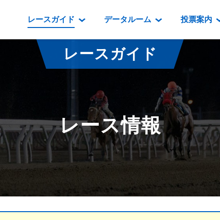
レースガイド
データルーム
投票案内
データルーム
レース情報
映像コンテンツ
門別競馬場情報
過去開催
投
レースガイド
騎手・調教師紹介
レース一覧
重賞競走VTR
門別競馬場グルメ
番組・級
騎手・調教師成績
出走表
重賞競走参考VTR
とねっこジン
開催日程
能力検査成績
成績表
レースダイジェスト
いずみ食堂
開催
レース情報
坂路調教映像
払戻金一覧
新馬ダイジェスト
ルンビニフー
重賞
遠征馬情報
騎手成績表
勝馬屋
スタ
馬主服紹介
馬番成績表
発売情報
番組編成要領
オッズ
道内の
道外