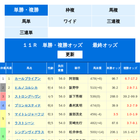
単勝・複勝
枠複
馬複
馬単
ワイド
三連複
三連単
１１Ｒ 単勝・複勝オッズ 最終オッズ
更新
負担
枠番
馬番
馬名
性齢
騎手
馬体重
単勝オッズ
複勝オッズ
重量
1
1
カールブライアン
牡5
56.0
阿部龍
478(+6)
96.7
6.7-17.2
2
2
ヒルノコルシカ
牡4
56.0
阪野学
510(+6)
36.2
2.9-7.1
3
3
ストロングヘヴン
セ5
56.0
坂下秀樹
536(0)
268.0
39.2-99.9
4
4
プリンセスティナ
牝6
54.0
桑村真明
474(0)
39.9
3.2-7.9
5
マイトレジャーフジ
牡3
56.0
服部茂史
456(-4)
3.5
1.0-1.9
5
6
ラストシーン
牝5
54.0
宮崎光行
482(+4)
87.6
3.7-9.1
7
シングンヴィグラス
牡8
56.0
松井伸也
500(+14)
206.1
16.1-42.7
6