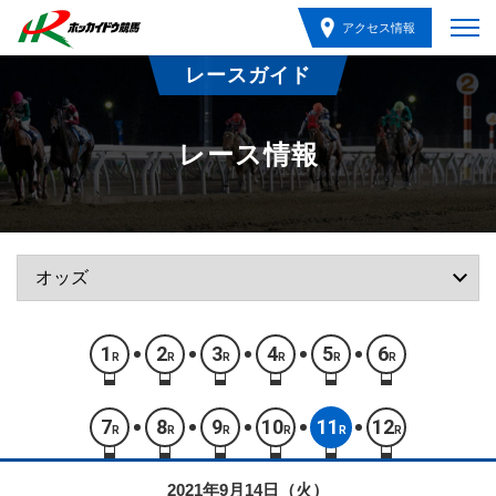
アクセス情報
レースガイド
レース情報
1
2
3
4
5
6
R
R
R
R
R
R
7
8
9
10
11
12
R
R
R
R
R
R
2021年9月14日（火）