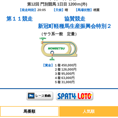
第12回 門別競馬 1日目 1200ｍ(外)
【発走時刻】
20:05
【天候】
晴
【馬場状態】
稍重
第１１競走
協賛競走
新冠町軽種馬生産振興会特別２
（サラ系一般 定量）
【賞金】
１着 450,000円
２着 126,000円
３着 95,000円
４着 63,000円
５着 31,000円
馬番順
人気順