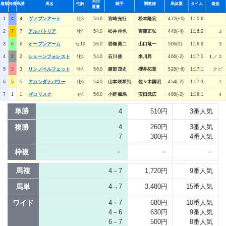
負担
着順
枠番
馬番
馬名
性齢
騎手
調教師
馬体重
タイム
着差
重量
1
4
4
ヴァプンアート
牡3
56.0
宮崎光行
松本隆宏
472(+6)
1:15:6
2
7
7
アルバトリア
牝4
54.0
松井伸也
齊藤正弘
448(-4)
1:16:2
３
3
6
6
オープンアーム
セ10
56.0
岩橋勇二
山口竜一
506(0)
1:16:9
３
4
2
2
シェーンフォレスト
牝4
54.0
石川倭
米川昇
466(-2)
1:17:0
１／２
5
3
3
リンノペルフェット
牡4
56.0
服部茂史
櫻井拓章
528(+6)
1:17:1
クビ
6
5
5
アカンダナパワー
牝6
54.0
山本咲希到
佐々木国明
454(-2)
1:17:3
１
7
1
1
ゼロリスク
セ4
56.0
小野楓馬
安田武広
486(-2)
1:18:1
４
単勝
4
510円
3番人気
複勝
4
260円
3番人気
7
300円
4番人気
枠複
－
－
－
馬複
4－7
1,720円
9番人気
馬単
4→7
3,480円
15番人気
ワイド
4－7
680円
10番人気
4－6
630円
9番人気
6－7
500円
8番人気