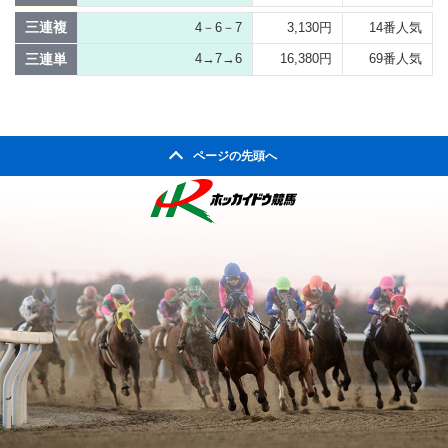
三連複
4－6－7
3,130円
14番人気
三連単
4→7→6
16,380円
69番人気
ページの先頭へ