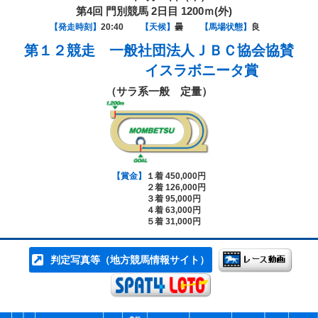
第4回 門別競馬 2日目 1200ｍ(外)
【発走時刻】
20:40
【天候】
曇
【馬場状態】
良
第１２競走
一般社団法人ＪＢＣ協会協賛
イスラボニータ賞
（サラ系一般 定量）
【賞金】
１着 450,000円
２着 126,000円
３着 95,000円
４着 63,000円
５着 31,000円
判定写真等（地方競馬情報サイト）