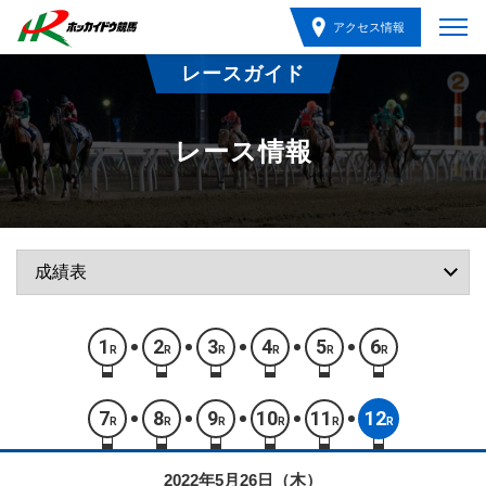
アクセス情報
レースガイド
レース情報
1
2
3
4
5
6
R
R
R
R
R
R
7
8
9
10
11
12
R
R
R
R
R
R
2022年5月26日（木）