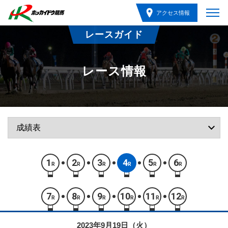
アクセス情報
レースガイド
レース情報
1
2
3
4
5
6
R
R
R
R
R
R
7
8
9
10
11
12
R
R
R
R
R
R
2023年9月19日（火）