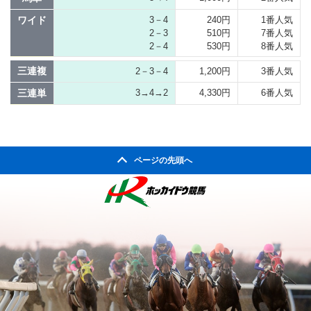
ワイド
3－4
240円
1番人気
2－3
510円
7番人気
2－4
530円
8番人気
三連複
2－3－4
1,200円
3番人気
三連単
3→4→2
4,330円
6番人気
ページの先頭へ