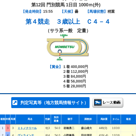
第12回 門別競馬 1日目 1000ｍ(外)
【発走時刻】
15:55
【天候】
曇
【馬場状態】
稍重
第４競走
３歳以上 Ｃ４－４
（サラ系一般 定量）
【賞金】
１着 400,000円
２着 112,000円
３着 84,000円
４着 56,000円
５着 28,000円
判定写真等（地方競馬情報サイト）
負担
着順
枠番
馬番
馬名
性齢
騎手
調教師
馬体重
タイム
着差
重量
1
3
3
ミトノクリール
牝3
54.0
岩橋勇二
森山雄大
446(0)
1:03:0
2
4
4
ヴェラメンテ
牝4
54.0
小野楓馬
田中淳司
416(-4)
1:03:6
３