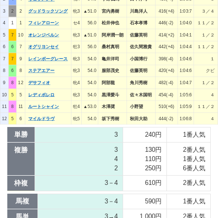
3
2
2
グッドラックソング
牝3
▲51.0
宮内勇樹
川島洋人
416(+4)
1:03:7
３／４
4
1
1
フィレアローン
セ4
56.0
松井伸也
石本孝博
446(-2)
1:04:0
１１／２
5
7
10
オレンジベルン
牝3
▲51.0
阿岸潤一朗
佐藤英明
414(+2)
1:04:1
１／２
6
6
7
オグリヨンセイ
牡3
56.0
桑村真明
佐久間雅貴
442(+4)
1:04:4
１１／２
7
7
9
レインボーグレース
牝3
54.0
亀井洋司
小国博行
398(-4)
1:04:6
１
8
6
8
ステアエアー
牝3
54.0
服部茂史
佐藤英明
420(+4)
1:04:6
クビ
9
8
12
デサフィオ
牝4
54.0
阿部龍
角川秀樹
482(-4)
1:04:7
１／２
10
5
5
レディボレロ
牝3
54.0
黒澤愛斗
佐々木国明
454(-4)
1:05:6
４
11
8
11
ルートシャイン
牡4
▲53.0
木澤奨
小野望
510(+6)
1:05:9
１１／２
12
5
6
マイルドラヴ
牝5
54.0
坂下秀樹
秋田大助
444(-2)
1:06:8
４
単勝
3
240円
1番人気
複勝
3
130円
2番人気
4
110円
1番人気
2
250円
6番人気
枠複
3－4
610円
2番人気
馬複
3－4
590円
1番人気
馬単
3→4
1,000円
2番人気