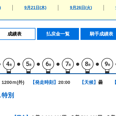
)
9月21日(木)
9月26日(火)
成績表
払戻金一覧
騎手成績表
4
5
6
7
8
9
R
R
R
R
R
R
 1200ｍ(外)
【発走時刻】
20:00
【天候】
曇
ス特別