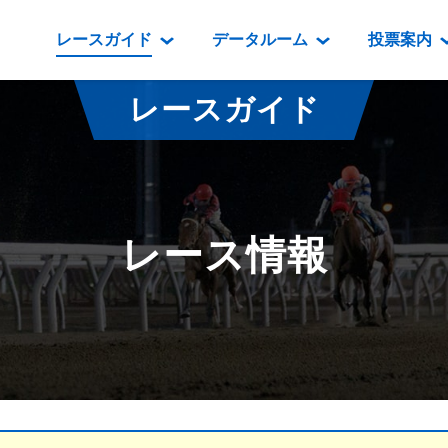
レースガイド
データルーム
投票案内
データルーム
レース情報
映像コンテンツ
門別競馬場情報
過去開催
投
レースガイド
騎手・調教師紹介
レース一覧
重賞競走VTR
門別競馬場グルメ
番組・級
騎手・調教師成績
出走表
重賞競走参考VTR
とねっこジン
開催日程
能力検査成績
成績表
レースダイジェスト
いずみ食堂
開催
レース情報
坂路調教映像
払戻金一覧
新馬ダイジェスト
ルンビニフー
重賞
遠征馬情報
騎手成績表
勝馬屋
スタ
馬主服紹介
馬番成績表
発売情報
番組編成要領
オッズ
道内の
道外