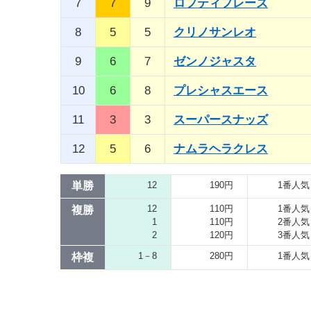
7
7
9
ロフティフレーズ
8
5
5
クリノサンレオ
9
6
7
ゼンノジャスタ
10
6
8
プレシャスエース
11
3
3
スーパースナッズ
12
5
6
ナムラヘラクレス
単勝
12
190円
1番人気
12
110円
1番人気
複勝
1
110円
2番人気
2
120円
3番人気
1－8
280円
1番人気
枠複