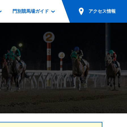
門別競馬場ガイド
アクセス情報
情報
票案内
ファンルーム
アクセス情報
電話・インターネット投票
競馬用語集
お車でのご来場
別表ダウンロード
場外発売所
無料送迎バスでのご来場
ギスカン
実況・テレホンサービス
公共の交通機関でのご来場
カレンダー
発売・払戻
ドカフェ
競走体系図
リオンシリーズ競走
発売情報(PDF)
の発売情報