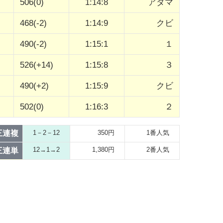
506(0)
1:14:8
アタマ
468(-2)
1:14:9
クビ
490(-2)
1:15:1
１
526(+14)
1:15:8
３
490(+2)
1:15:9
クビ
502(0)
1:16:3
２
三連複
1－2－12
350円
1番人気
12→1→2
1,380円
2番人気
三連単