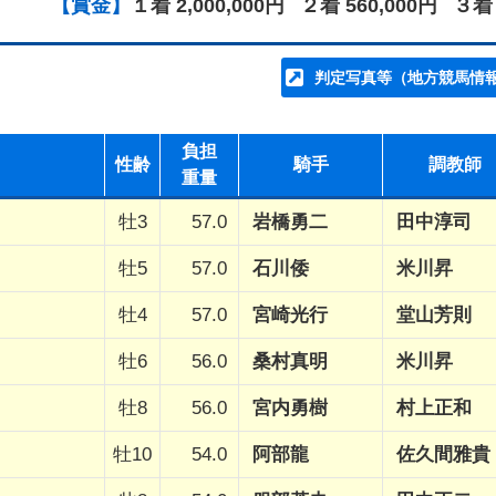
【賞金】
１着 2,000,000円
２着 560,000円
３着 
判定写真等（地方競馬情
負担
性齢
騎手
調教師
重量
牡3
57.0
岩橋勇二
田中淳司
牡5
57.0
石川倭
米川昇
牡4
57.0
宮崎光行
堂山芳則
牡6
56.0
桑村真明
米川昇
牡8
56.0
宮内勇樹
村上正和
牡10
54.0
阿部龍
佐久間雅貴