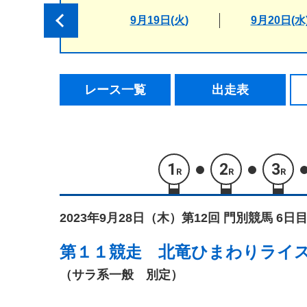
9月19日(火)
9月20日(水
レース一覧
出走表
1
2
3
R
R
R
2023年9月28日（木）
第12回 門別競馬 6日目
第１１競走
北竜ひまわりライ
（サラ系一般 別定）