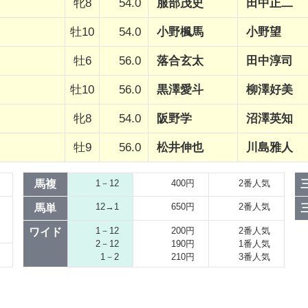
牝8
54.0
服部茂史
田中正二
牡10
54.0
小野楓馬
小野望
牡6
56.0
落合玄太
田中淳司
牡10
56.0
黒澤愛斗
柳澤好美
牝8
54.0
阪野学
沼澤英知
牡9
56.0
松井伸也
川島雅人
馬複
1－12
400円
2番人気
12→1
650円
2番人気
馬単
1－12
200円
2番人気
ワイド
2－12
190円
1番人気
1－2
210円
3番人気