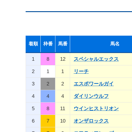
着順
枠番
馬番
馬名
1
8
12
スペシャルエックス
2
1
1
リーチ
3
2
2
エスポワールガイ
4
4
4
ダイリンウルフ
5
8
11
ウインヒストリオン
6
7
10
オンザロックス