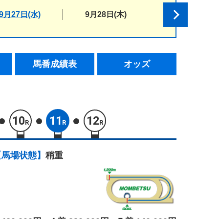
9月27日(水)
9月28日(木)
馬番成績表
オッズ
10
11
12
R
R
R
【馬場状態】
稍重