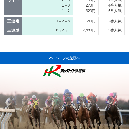
1－8
270円
4番人気
1－2
320円
5番人気
三連複
1－2－8
640円
2番人気
三連単
8→2→1
2,480円
5番人気
ページの先頭へ