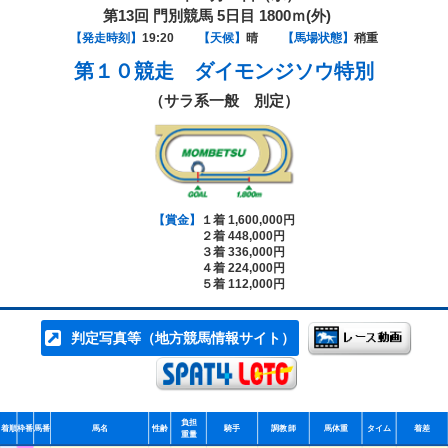
第13回 門別競馬 5日目 1800ｍ(外)
【発走時刻】
19:20
【天候】
晴
【馬場状態】
稍重
第１０競走
ダイモンジソウ特別
（サラ系一般 別定）
【賞金】
１着 1,600,000円
２着 448,000円
３着 336,000円
４着 224,000円
５着 112,000円
判定写真等（地方競馬情報サイト）
負担
着順
枠番
馬番
馬名
性齢
騎手
調教師
馬体重
タイム
着差
重量