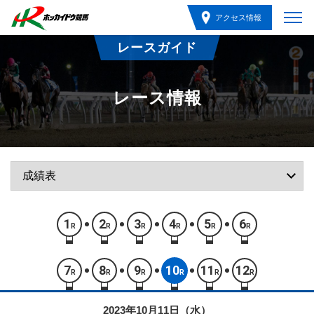
アクセス情報
レースガイド
レース情報
1
2
3
4
5
6
R
R
R
R
R
R
7
8
9
10
11
12
R
R
R
R
R
R
2023年10月11日（水）