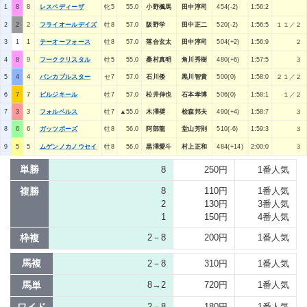
1
8
8
レスペディーザ
牝5
55.0
小野楓馬
田中淳司
454(-2)
1:56:2
2
2
2
フライオールデイズ
牡8
57.0
阪野学
田中正二
520(-2)
1:56:5
１１／２
3
1
1
テーオーフォース
牡8
57.0
落合玄太
田中淳司
504(+2)
1:56:9
２
4
8
9
フーククリスタル
牡5
55.0
桑村真明
角川秀樹
480(+6)
1:57:5
３
5
4
4
バンカブルスター
セ7
57.0
石川倭
黒川智貴
500(0)
1:58:0
２１／２
6
7
7
ビルジキール
牡7
57.0
松井伸也
石本孝博
506(0)
1:58:1
１／２
7
3
3
フォルベルス
牡7
▲55.0
木澤奨
桧森邦夫
490(+4)
1:58:7
３
8
6
6
ガッツポーズ
牡8
56.0
阿部龍
堂山芳則
510(-6)
1:59:3
３
9
5
5
ムゲンノカノウセイ
牡8
56.0
黒澤愛斗
村上正和
484(+14)
2:00:0
３
単勝
8
250円
1番人気
複勝
8
110円
1番人気
2
130円
3番人気
1
150円
4番人気
枠複
2－8
200円
1番人気
馬複
2－8
310円
1番人気
馬単
8→2
720円
1番人気
ワイド
2－8
180円
1番人気