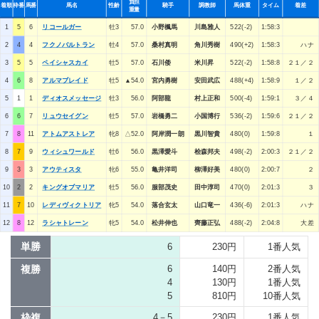
負担
着順
枠番
馬番
馬名
性齢
騎手
調教師
馬体重
タイム
着差
重量
1
5
6
リコールガー
牡3
57.0
小野楓馬
川島雅人
522(-2)
1:58:3
2
4
4
フクノバルトラン
牡4
57.0
桑村真明
角川秀樹
490(+2)
1:58:3
ハナ
3
5
5
ペイシャスカイ
牡5
57.0
石川倭
米川昇
522(-2)
1:58:8
２１／２
4
6
8
アルマブレイド
牡5
▲54.0
宮内勇樹
安田武広
488(+4)
1:58:9
１／２
5
1
1
ディオスメッセージ
牡3
56.0
阿部龍
村上正和
500(-4)
1:59:1
３／４
6
6
7
リュウセイグン
牡5
57.0
岩橋勇二
小国博行
536(-2)
1:59:6
２１／２
7
8
11
アトムアストレア
牝8
△52.0
阿岸潤一朗
黒川智貴
480(0)
1:59:8
１
8
7
9
ウィシュワールド
牡6
56.0
黒澤愛斗
桧森邦夫
498(-2)
2:00:3
２１／２
9
3
3
アウティスタ
牝6
55.0
亀井洋司
柳澤好美
480(0)
2:00:7
２
10
2
2
キングオブマリア
牡5
56.0
服部茂史
田中淳司
470(0)
2:01:3
３
11
7
10
レディヴィクトリア
牝5
54.0
落合玄太
山口竜一
436(-6)
2:01:3
ハナ
12
8
12
ラシャトレーン
牝5
54.0
松井伸也
齊藤正弘
488(-2)
2:04:8
大差
単勝
6
230円
1番人気
複勝
6
140円
2番人気
4
130円
1番人気
5
810円
10番人気
枠複
4－5
230円
1番人気