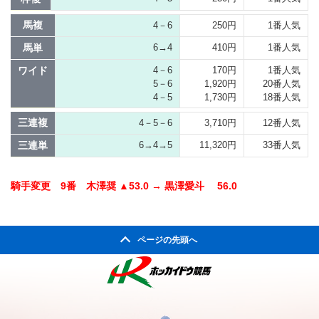
馬複
4－6
250円
1番人気
馬単
6→4
410円
1番人気
ワイド
4－6
170円
1番人気
5－6
1,920円
20番人気
4－5
1,730円
18番人気
三連複
4－5－6
3,710円
12番人気
三連単
6→4→5
11,320円
33番人気
騎手変更 9番 木澤奨 ▲53.0 → 黒澤愛斗 56.0
ページの先頭へ