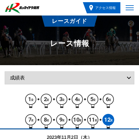
アクセス情報
レースガイド
レース情報
1
2
3
4
5
6
R
R
R
R
R
R
7
8
9
10
11
12
R
R
R
R
R
R
2023年11月2日（木）