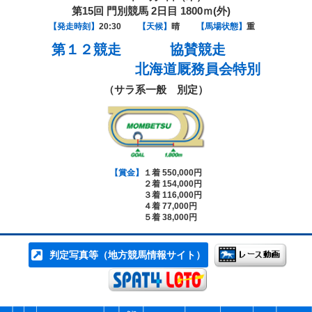
第15回 門別競馬 2日目 1800ｍ(外)
【発走時刻】
20:30
【天候】
晴
【馬場状態】
重
第１２競走
協賛競走
北海道厩務員会特別
（サラ系一般 別定）
【賞金】
１着 550,000円
２着 154,000円
３着 116,000円
４着 77,000円
５着 38,000円
判定写真等（地方競馬情報サイト）