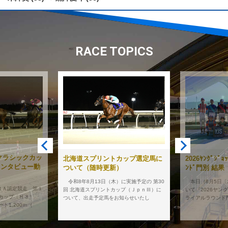
RACE TOPICS
クラシックカッ
北海道スプリントカップ選定馬に
2026ﾔﾝｸﾞｼﾞｮｯ
インタビュー動
ついて（随時更新）
ﾝﾄﾞ門別 結果
令和8年8月13日（木）に実施予定の 第30
本日（8月5日〔
Ａ認定競走 第１
回 北海道スプリントカップ（ＪｐｎⅢ）に
いて『2026ヤン
カップ〔Ｈ３〕
ついて、出走予定馬をお知らせいたし
ライアルラウンド
ト1,200ｍ（