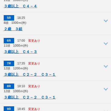
前5走出走表
出走表
オッズ
成績表
動画
３歳以上 Ｃ４－４
5
16:25
8頭 1000ｍ(外)
前5走出走表
出走表
オッズ
成績表
動画
２歳 ３組
6
17:00
変更
あり
11頭 1000ｍ(外)
前5走出走表
出走表
オッズ
成績表
動画
３歳以上 Ｃ４－３
7
17:35
変更
あり
12頭 1200ｍ(外)
前5走出走表
出走表
オッズ
成績表
動画
３歳以上 Ｃ２－２ Ｃ３－１
8
18:10
変更
あり
12頭 1000ｍ(外)
前5走出走表
出走表
オッズ
成績表
動画
３歳以上 Ｃ２－２ Ｃ３－１
9
18:45
変更
あり