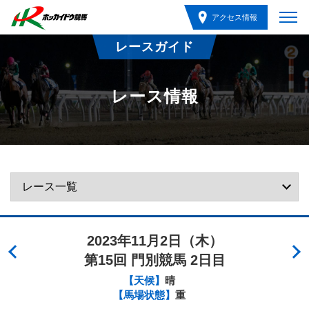
アクセス情報
レースガイド
レース情報
2023年11月2日（木）
第15回 門別競馬 2日目
【天候】
晴
【馬場状態】
重