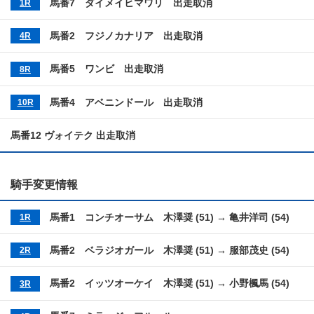
7
ダイメイヒマワリ
出走取消
1
2
フジノカナリア
出走取消
4
5
ワンビ
出走取消
8
4
アベニンドール
出走取消
10
12
ヴォイテク
出走取消
騎手変更情報
1
コンチオーサム
木澤奨 (51) → 亀井洋司 (54)
1
2
ベラジオガール
木澤奨 (51) → 服部茂史 (54)
2
2
イッツオーケイ
木澤奨 (51) → 小野楓馬 (54)
3