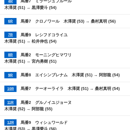
7
ミラージュフルール
4
木澤奨 (51) → 黒澤愛斗 (54)
7
クロノワール
木澤奨 (53) → 桑村真明 (56)
6
9
レシフドコライユ
7
木澤奨 (51) → 松井伸也 (54)
2
モーニングヒマワリ
8
木澤奨 (51) → 宮内勇樹 (51)
8
エイシンブレナム
木澤奨 (51) → 阿部龍 (54)
9
7
テーオーライラ
木澤奨 (51) → 桑村真明 (54)
10
2
グルノイユジョーヌ
11
木澤奨 (52) → 阿部龍 (55)
9
ウィシュワールド
12
木澤奨 (53) → 黒澤愛斗 (56)