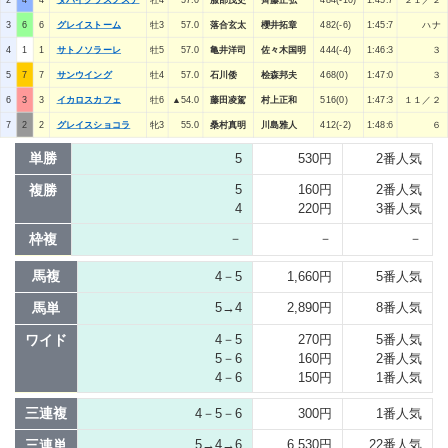
3
6
6
グレイストーム
牡3
57.0
落合玄太
櫻井拓章
482(-6)
1:45:7
ハナ
4
1
1
サトノソラーレ
牡5
57.0
亀井洋司
佐々木国明
444(-4)
1:46:3
３
5
7
7
サンウイング
牡4
57.0
石川倭
桧森邦夫
468(0)
1:47:0
３
6
3
3
イカロスカフェ
牡6
▲54.0
藤田凌駕
村上正和
516(0)
1:47:3
１１／２
7
2
2
グレイスショコラ
牝3
55.0
桑村真明
川島雅人
412(-2)
1:48:6
６
単勝
5
530円
2番人気
複勝
5
160円
2番人気
4
220円
3番人気
枠複
－
－
－
馬複
4－5
1,660円
5番人気
馬単
5→4
2,890円
8番人気
ワイド
4－5
270円
5番人気
5－6
160円
2番人気
4－6
150円
1番人気
三連複
4－5－6
300円
1番人気
三連単
5→4→6
6,530円
22番人気