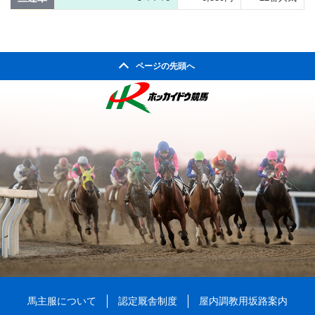
ページの先頭へ
馬主服について
認定厩舎制度
屋内調教用坂路案内