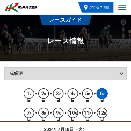
アクセス情報
レースガイド
レース情報
1
2
3
4
5
6
R
R
R
R
R
R
7
8
9
10
11
12
R
R
R
R
R
R
2024年7月16日（火）