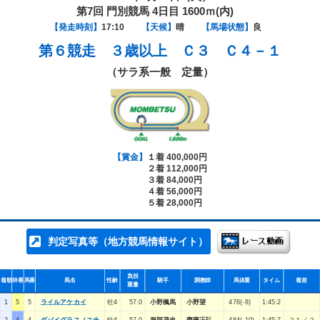
第7回 門別競馬 4日目 1600ｍ(内)
【発走時刻】
17:10
【天候】
晴
【馬場状態】
良
第６競走
３歳以上 Ｃ３ Ｃ４－１
（サラ系一般 定量）
【賞金】
１着 400,000円
２着 112,000円
３着 84,000円
４着 56,000円
５着 28,000円
判定写真等（地方競馬情報サイト）
負担
着順
枠番
馬番
馬名
性齢
騎手
調教師
馬体重
タイム
着差
重量
1
5
5
ライルアケカイ
牡4
57.0
小野楓馬
小野望
476(-8)
1:45:2
2
4
4
ダバイグラスノスチ
牡4
57.0
服部茂史
齊藤正弘
484(-10)
1:45:7
２１／２