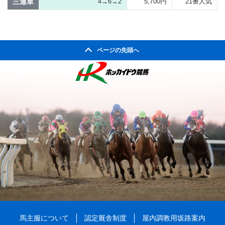
三連単
4→6→2
5,700円
21番人気
ページの先頭へ
馬主服について
認定厩舎制度
屋内調教用坂路案内