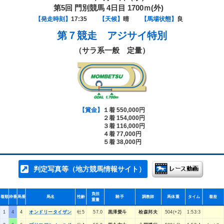
第5回 門別競馬 4日目 1700ｍ(外)
【発走時刻】
17:35
【天候】
晴
【馬場状態】
良
第７競走
アジサイ特別
（サラ系一般 定量）
【賞金】
１着 550,000円
２着 154,000円
３着 116,000円
４着 77,000円
５着 38,000円
判定写真等（地方競馬情報サイト）
負担
着順
枠番
馬番
馬名
性齢
騎手
調教師
馬体重
タイム
着差
重量
1
4
4
オンドリータイザン
牡5
57.0
黒澤愛斗
桧森邦夫
504(+2)
1:53:3