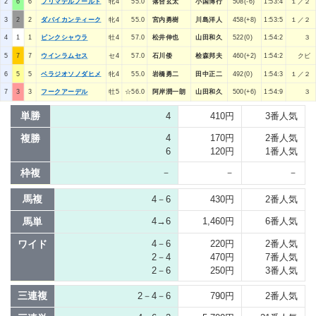
2
6
6
プリマデルノールド
牝4
55.0
落合玄太
小国博行
508(-6)
1:53:4
１／２
3
2
2
ダバイカンティーク
牝4
55.0
宮内勇樹
川島洋人
458(+8)
1:53:5
１／２
4
1
1
ピンクシャウラ
牡4
57.0
松井伸也
山田和久
522(0)
1:54:2
３
5
7
7
ウインラムセス
セ4
57.0
石川倭
桧森邦夫
460(+2)
1:54:2
クビ
6
5
5
ベラジオソノダヒメ
牝4
55.0
岩橋勇二
田中正二
492(0)
1:54:3
１／２
7
3
3
フークアーデル
牡5
☆56.0
阿岸潤一朗
山田和久
500(+6)
1:54:9
３
単勝
4
410円
3番人気
複勝
4
170円
2番人気
6
120円
1番人気
枠複
－
－
－
馬複
4－6
430円
2番人気
馬単
4→6
1,460円
6番人気
ワイド
4－6
220円
2番人気
2－4
470円
7番人気
2－6
250円
3番人気
三連複
2－4－6
790円
2番人気