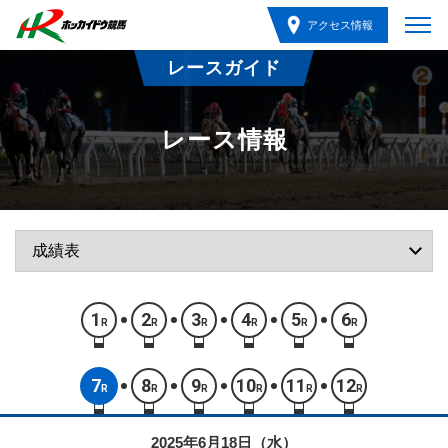
アクセス情報
レースガイド
レース情報
1
2
3
4
5
6
R
R
R
R
R
R
7
8
9
10
11
12
R
R
R
R
R
R
2025年6月18日（水）