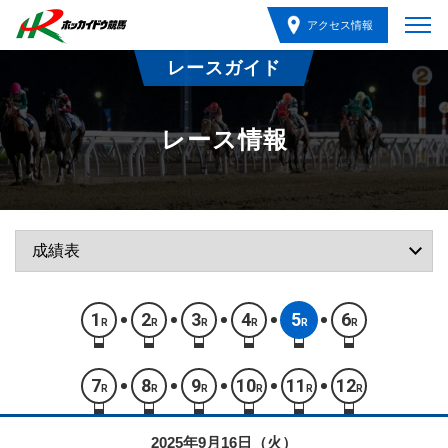
アクセス情報
レースガイド
レース情報
1
2
3
4
5
6
R
R
R
R
R
R
7
8
9
10
11
12
R
R
R
R
R
R
2025年9月16日（火）