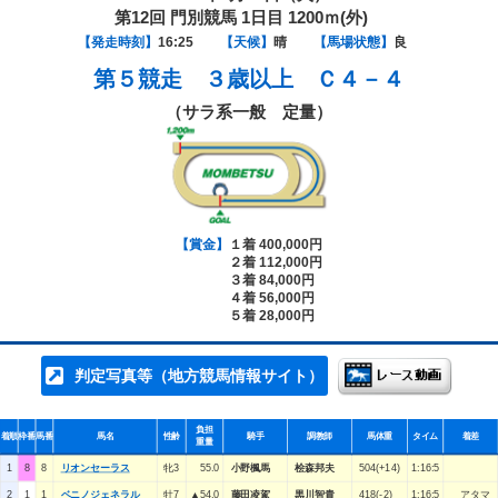
第12回 門別競馬 1日目 1200ｍ(外)
【発走時刻】
16:25
【天候】
晴
【馬場状態】
良
第５競走
３歳以上 Ｃ４－４
（サラ系一般 定量）
【賞金】
１着 400,000円
２着 112,000円
３着 84,000円
４着 56,000円
５着 28,000円
判定写真等（地方競馬情報サイト）
負担
着順
枠番
馬番
馬名
性齢
騎手
調教師
馬体重
タイム
着差
重量
1
8
8
リオンセーラス
牝3
55.0
小野楓馬
桧森邦夫
504(+14)
1:16:5
2
1
1
ベニノジェネラル
牡7
▲54.0
藤田凌駕
黒川智貴
418(-2)
1:16:5
アタマ