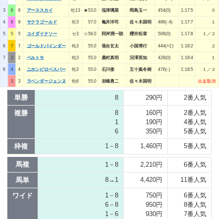
3
6
6
アーススカイ
牡13
★53.0
塩津璃菜
岡島玉一
454(0)
1:17:5
５
4
8
9
サクラゴールド
牡3
57.0
亀井洋司
佐々木国明
486(-4)
1:17:7
１
5
5
5
ユイダイナソー
セ3
☆56.0
阿岸潤一朗
櫻井拓章
508(0)
1:17:8
１／２
6
7
7
ゴールドバインダー
牝3
55.0
落合玄太
小国博行
444(+2)
1:18:2
２
7
2
2
ベルトモ
牝3
55.0
桑村真明
沼澤英知
428(0)
1:18:4
１
8
4
4
ニホンピロベスパー
牝3
55.0
石川倭
五十嵐冬樹
476(-)
1:18:5
１／２
3
3
ラベンダージェンヌ
牝6
55.0
岩橋勇二
佐々木国明
出走取消
単勝
8
290円
2番人気
複勝
8
160円
2番人気
1
190円
4番人気
6
350円
5番人気
枠複
1－8
1,460円
5番人気
馬複
1－8
2,210円
6番人気
馬単
8→1
4,420円
11番人気
ワイド
1－8
750円
6番人気
6－8
950円
8番人気
1－6
930円
7番人気