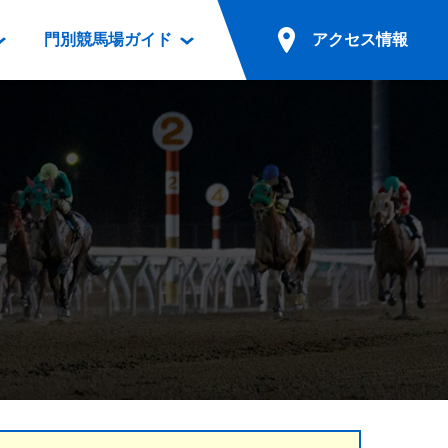
門別競馬場ガイド
アクセス情報
情報
票案内
ファンルーム
アクセス情報
電話・インターネット投票
競馬用語集
お車でのご来場
別表ダウンロード
場外発売所
無料送迎バスでのご来場
ギスカン
実況・テレホンサービス
公共の交通機関でのご来場
カレンダー
発売・払戻
ドカフェ
競走体系図
リオンシリーズ競走
発売情報(PDF)
の発売情報