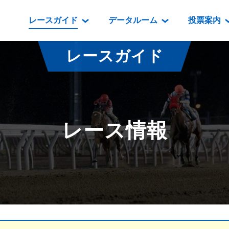
レースガイド
データルーム
投票案内
データルーム
レース情報
映像コンテンツ
門別競馬場情報
過去開催
投
レースガイド
騎手・調教師紹介
レース一覧
重賞競走VTR
門別競馬場グルメ
番組・級
騎手・調教師成績
出走表
重賞競走参考VTR
とねっこジン
開催日程
能力検査成績
成績表
レースダイジェスト
いずみ食堂
開催
レース情報
坂路調教映像
払戻金一覧
新馬ダイジェスト
ルンビニフー
重賞
遠征馬情報
騎手成績表
勝馬屋
スタ
馬主服紹介
馬番成績表
発売情報
番組編成要領
オッズ
道内の
道外