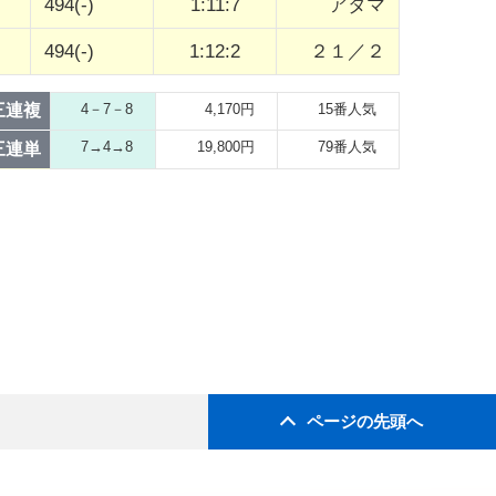
494(-)
1:11:7
アタマ
494(-)
1:12:2
２１／２
三連複
4－7－8
4,170円
15番人気
7→4→8
19,800円
79番人気
三連単
ページの先頭へ