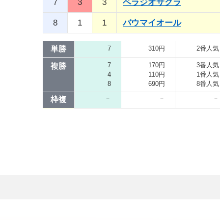
7
3
3
ベラジオサクラ
8
1
1
バウマイオール
単勝
7
310円
2番人気
7
170円
3番人気
複勝
4
110円
1番人気
8
690円
8番人気
－
－
－
枠複