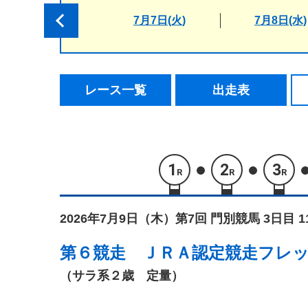
7月7日(火)
7月8日(水)
レース一覧
出走表
1
2
3
R
R
R
2026年7月9日（木）
第7回 門別競馬 3日目 
第６競走
ＪＲＡ認定競走フレ
（サラ系２歳 定量）