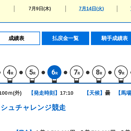
7月9日(木)
7月14日(火)
成績表
払戻金一覧
騎手成績表
4
5
6
7
8
9
R
R
R
R
R
R
1100ｍ(外)
【発走時刻】
17:10
【天候】
曇
【馬
ッシュチャレンジ競走