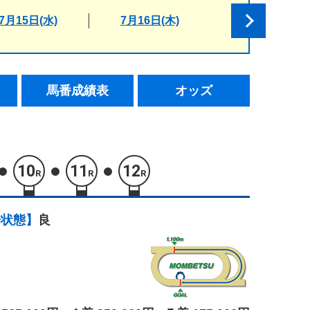
7月15日(水)
7月16日(木)
馬番成績表
オッズ
10
11
12
R
R
R
場状態】
良