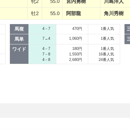
牝2
55.0
宮内勇樹
川島洋人
牡2
55.0
阿部龍
角川秀樹
馬複
4－7
470円
1番人気
7→4
1,060円
1番人気
馬単
4－7
180円
1番人気
ワイド
7－8
1,550円
16番人気
4－8
2,680円
24番人気