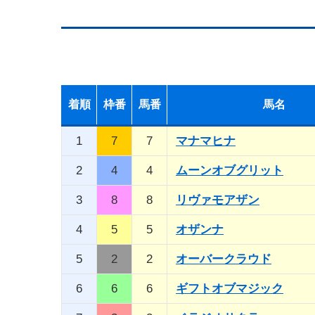
着順
枠番
馬番
馬名
1
7
7
マナマヒナ
2
4
4
ムーンオブグリット
3
8
8
リヴァモアザン
4
5
5
オザンナ
5
2
2
オーバークラウド
6
6
6
ギフトオブマジック