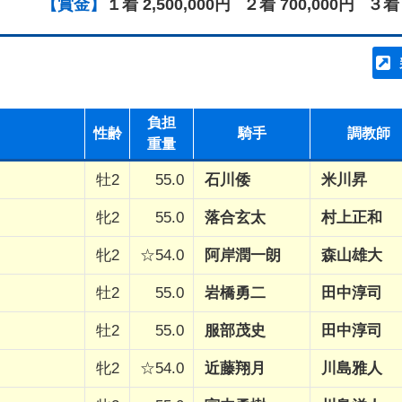
【賞金】
１着 2,500,000円
２着 700,000円
３着 
負担
性齢
騎手
調教師
重量
牡2
55.0
石川倭
米川昇
牝2
55.0
落合玄太
村上正和
牝2
☆54.0
阿岸潤一朗
森山雄大
牡2
55.0
岩橋勇二
田中淳司
牡2
55.0
服部茂史
田中淳司
牝2
☆54.0
近藤翔月
川島雅人