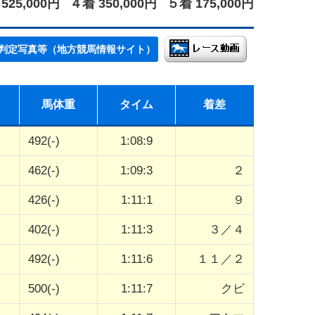
525,000円
４着 350,000円
５着 175,000円
判定写真等（地方競馬情報サイト）
馬体重
タイム
着差
492(-)
1:08:9
462(-)
1:09:3
２
426(-)
1:11:1
９
402(-)
1:11:3
３／４
492(-)
1:11:6
１１／２
500(-)
1:11:7
クビ